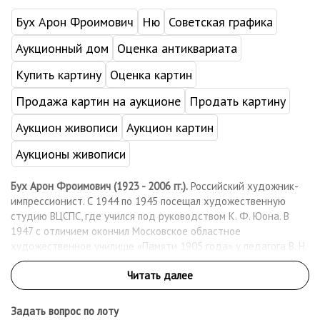
Бух Арон Фроимович
Ню
Советская графика
Аукционный дом
Оценка антиквариата
Купить картину
Оценка картин
Продажа картин на аукционе
Продать картину
Аукцион живописи
Аукцион картин
Аукционы живописи
Бух Арон Фроимович (1923 - 2006 гг.).
Российский художник-
импрессионист. С 1944 по 1945 посещал художественную
студию ВЦСПС, где учился под руководством К. Ф. Юона. В
1947 с отличием окончил Московское областное
художественное училище «Памяти 1905 года» у педагога В. Н.
Бакшеева. С 1948 участвовал в московских, республиканских и
всесоюзных художественных выставках. С 1959 - член Союза
художников СССР. Его творчество известно ценителям
искусства во всём мире: его работы есть в коллекции
Задать вопрос по лоту