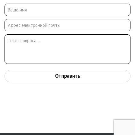
испанской королевы, а в США его окрестили «русским Ван
Гогом». Составляющие неповторимого стиля Арона Буха - яркая
палитра чистых цветов и пастозная манера живописи.
Картины хранятся в ГТГ, Архангельском областном музее
изобразительных искусств, Пензенской областной картинной
галереи имени К. А. Савицкого, Центральном музее Великой
Отечественной войны на Поклонной горе в Москве,
Объединенном мемориальном музее Ю. А. Гагарина в г. Гагарин,
Переславле-Залесском историко-художественном музее, а
также в музеях и частных коллекциях более чем в 20 странах
Америки, Азии и Европы.
Отправить