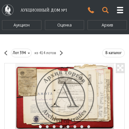
АУКЦИОННЫЙ ДОМ №1
Аукцион
Оценка
Архив
Лот
394
из 414 лотов
В каталог