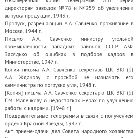
Незаверенная копия телеграммы Л.П. Берии
директорам заводов №78 и №259 об увеличении
выпуска продукции, 1943 г.
Пропуск, разрешающий А.А. Савченко проживание в
Москве, 1944 г.
Письмо А.А. Савченко министру угольной
промышленности западных районов СССР А.Ф.
Засядько об ошибках в подборе кадров в
Министерстве, 1947 г.
Копия письма А.А. Савченко секретарь ЦК ВКП(б)
А.А. Жданову с просьбой не назначать его
замминистра по погрузке угля, 1948 г.
[Копия] письма А.А. Савченко секретарю ЦК ВКП(б)
Г.М. Маленкову о недостатках мерах по улучшению
работы с кадрами, [1948 г.]
Поздравительные телеграммы в связи с получением
ордена Красной Звезды, 1942 г.
Акт приеме-сдачи дел Совета народного хозяйства