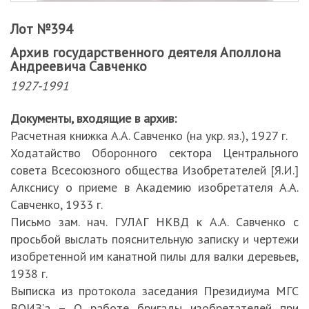
Лот №394
Архив государственного деятеля Аполлона
Андреевича Савченко
1927-1991
Документы, входящие в архив:
Расчетная книжка А.А. Савченко (на укр. яз.), 1927 г.
Ходатайство Оборонного сектора Центрального
совета Всесоюзного общества Изобретателей [Я.И.]
Алкснису о приеме в Академию изобретателя А.А.
Савченко, 1933 г.
Письмо зам. нач. ГУЛАГ НКВД к А.А. Савченко с
просьбой выслать пояснительную записку и чертежи
изобретенной им канатной пилы для валки деревьев,
1938 г.
Выписка из протокола заседания Президиума МГС
ВОИЗ’а – О работе бригады изобретателей при