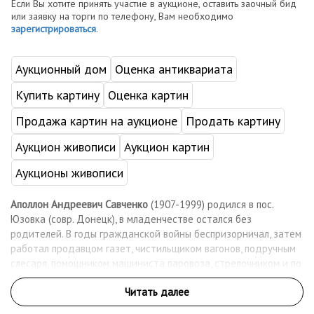
Если Вы хотите принять участие в аукционе, оставить заочный бид
или заявку на торги по телефону, Вам необходимо
зарегистрироваться
.
Аукционный дом
Оценка антиквариата
Купить картину
Оценка картин
Продажа картин на аукционе
Продать картину
Аукцион живописи
Аукцион картин
Аукционы живописи
Аполлон Андреевич Савченко
(1907-1999) родился в пос.
Юзовка (совр. Донецк), в младенчестве остался без
родителей. В годы гражданской войны беспризорничал, затем
работал продавцом газет, чистильщиком вагонов, подручным
слесаря, помощником машиниста паровоза, стрелочником и по
др. рабочим специальностям. В 1923 г. вступил в комсомол, был
на руководящей работе РК ВЛКСМ. В 1930 г. стал студентом
Московской горной академии, затем перевелся в МЭМИИТ,