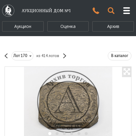
АУКЦИОННЫЙ ДОМ №1
Аукцион
Оценка
Архив
Лот
170
из 414 лотов
В каталог