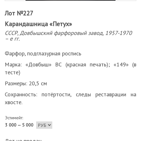
Лот №227
Карандашница «Петух»
СССР, Довбышский фарфоровый завод, 1957-1970
– е гг.
Фарфор, подглазурная роспись
Марка: «Довбыш» ВС (красная печать); «149» (в
тесте)
Размеры: 20,5 см
Сохранность: потёртости, следы реставрации на
хвосте.
Эстимейт:
3 000 — 5 000
Лот не продан