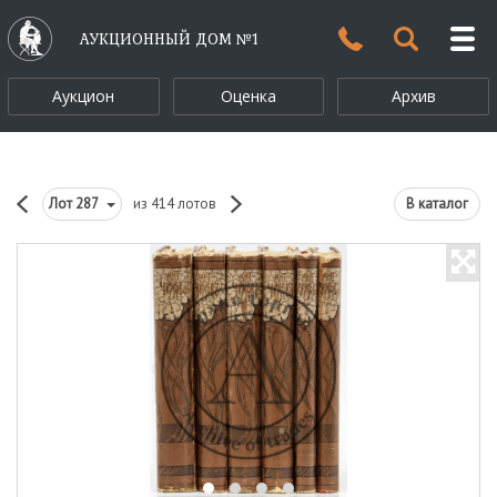
АУКЦИОННЫЙ ДОМ №1
Аукцион
Оценка
Архив
Лот
287
из 414 лотов
В каталог