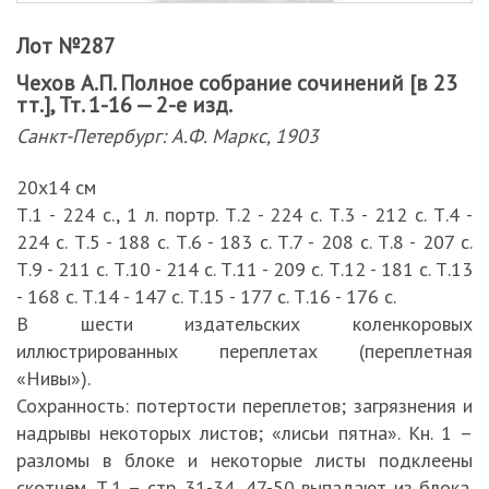
Лот №287
Чехов А.П. Полное собрание сочинений [в 23
тт.], Тт. 1-16 — 2-е изд.
Санкт-Петербург: А.Ф. Маркс, 1903
20х14 см
Т.1 - 224 с., 1 л. портр. Т.2 - 224 с. Т.3 - 212 с. Т.4 -
224 с. Т.5 - 188 с. Т.6 - 183 с. Т.7 - 208 с. Т.8 - 207 с.
Т.9 - 211 с. Т.10 - 214 с. Т.11 - 209 с. Т.12 - 181 с. Т.13
- 168 с. Т.14 - 147 с. Т.15 - 177 с. Т.16 - 176 с.
В шести издательских коленкоровых
иллюстрированных переплетах (переплетная
«Нивы»).
Сохранность: потертости переплетов; загрязнения и
надрывы некоторых листов; «лисьи пятна». Кн. 1 –
разломы в блоке и некоторые листы подклеены
скотчем. Т.1 – стр. 31-34, 47-50 выпадают из блока.