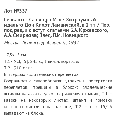
Лот №337
Сервантес Сааведра М. де. Хитроумный
идальго Дон Кихот Ламанчский, в 2 тт. / Пер.
под ред. и с вступ. статьями Б.А. Кржевского,
А.А. Смирнова; Введ. П.И. Новицкого
Москва; Ленинград: Academia, 1932
17,5х13 см
Т.1 - XCI, [5], 845 с., 1 вкл. л. портр.: ил.
Т.2 - 910 с.: ил.
В твердых издательских переплетах.
Сохранность: суперобложки утрачены; потертости
переплетов; трещины в блоках; владельческие
штампы на авантитулах; загрязнения страниц; Т.1 –
затеки на некоторых листах; штамп и пометки
книжного магазина на нахзаце; Т.2 – стр. 15/16
выпадают из блока.