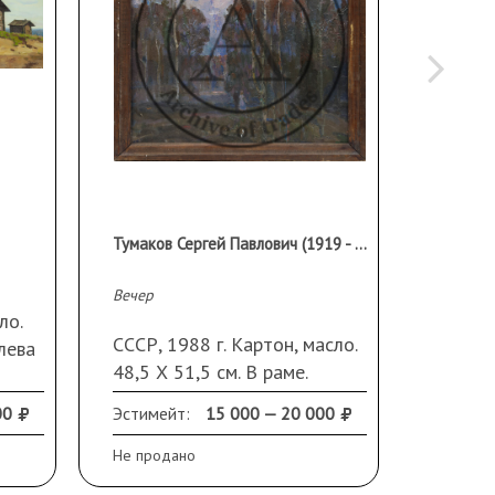
Тумаков Сергей Павлович (1919 - 2003 гг.)
Вечер
В Москв
ло.
СССР, 1988 г. Картон, масло.
СССР, 
лева
48,5 Х 51,5 см. В раме.
55 Х 6
в
00
Эстимейт:
15 000 — 20 000
Эстиме
Не продано
Не прод