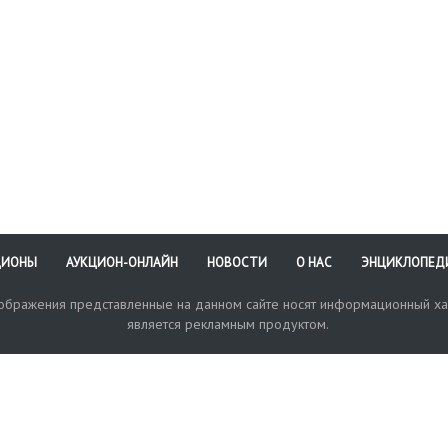
ЦИОНЫ
АУКЦИОН-ОНЛАЙН
НОВОСТИ
О НАС
ЭНЦИКЛОПЕД
зображения представленные на данном сайте носят информационный ха
является рекламным продуктом.
кая поддержка
Оплата и доставка
Политика конфиденциальнос
Любые в
отправи
© 2017-2026. Аукционный Дом №1