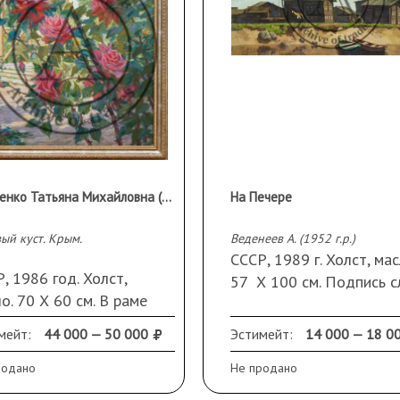
Марченко Татьяна Михайловна (1918 г.р.)
На Печере
ый куст. Крым.
Веденеев А. (1952 г.р.)
СССР, 1989 г. Холст, мас
, 1986 год. Холст,
57 Х 100 см. Подпись с
о. 70 Х 60 см. В раме
внизу.
мейт:
44 000 — 50 000
Эстимейт:
14 000 — 18 0
родано
Не продано