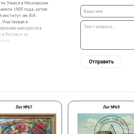
ти. Учился в Московском
амяти 1905 года, затем
институт им. В.И.
. Участвовал в
Дорохова находятся в
 в России и за
Корее.
Отправить
Лот №67
Лот №69