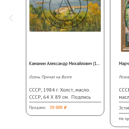
Каманин Александр Михайлович (1905-1989 гг.)
Осень. Причал на Волге.
Розов
СССР, 1984 г. Холст, масло.
СССР
СССР, 64 Х 89 см. Подпись
масл
справа внизу.
Продано:
30 000
Эсти
Не п