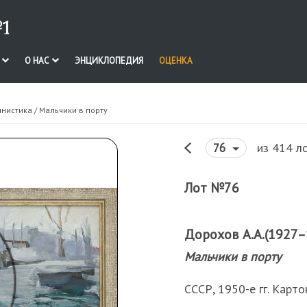
1
И
О НАС
ЭНЦИКЛОПЕДИЯ
ОЦЕНКА
инистика
/ Мальчики в порту
из 414 л
76
Лот №76
Дорохов А.А.(1927–
Мальчики в порту
СССР, 1950-е гг. Карто