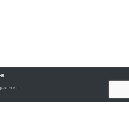
ИЯ
рактер и не
ти
опросы, жалобы или пожелания по работе аукциона вы можете
Поиск по сайту
ть нам через форму обратной связи: