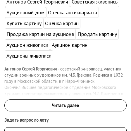
Антонов Сергей Георгиевич
Советская живопись
Аукционный дом
Оценка антиквариата
Купить картину
Оценка картин
Продажа картин на аукционе
Продать картину
Аукцион живописи
Аукцион картин
Аукционы живописи
Антонов Сергей Георгиевич
- советский живописец, участник
студии военных художников им. М.Б. Грекова. Родился в 1932
году в Московской области, в г. Наро-Фоминск.
Окончил Высшее педагогическое отделение Московского
художественно-промышленного училища им. М.И. Калинина в
1956 году. С 1978 года был членом Союза художников, в 1985
году стал Заслуженным художником РСФСР. С 1960-х активно
участвовал в региональных и всесоюзных выставках.
Задать вопрос по лоту