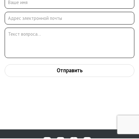
– г. Сергиев Посад,
Дворец Ю. Гагарина, выст., посвящ. 700-летию казачества.
Персональные выставки:
1999 – на Рождественской ярмарке г. Линца (Австрия), 2007,
2009 – галерея «Крылатский орнамент», 2008 – в фойе
Райффайзенбанка (Вальдхаузен, Австрия), 2010 – выст. зал
МХФ,
2011 – выст. зал культурн. центра «Нега», 2012 – в б-ке им. В.
Розанова (г. Сергиев Посад).
Отправить
Работы художника в частных коллекциях, в России и за
рубежом: Англия, Австрия, Италия, Китай.