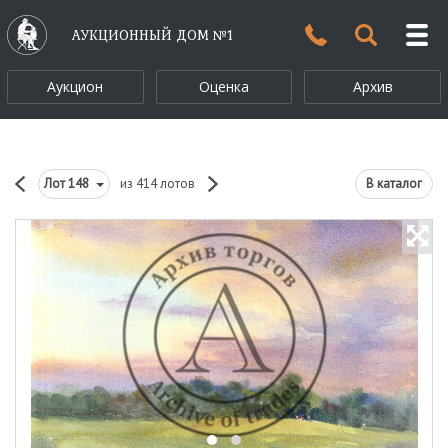
АУКЦИОННЫЙ ДОМ №1
Аукцион
Оценка
Архив
Лот
148
из 414 лотов
В каталог