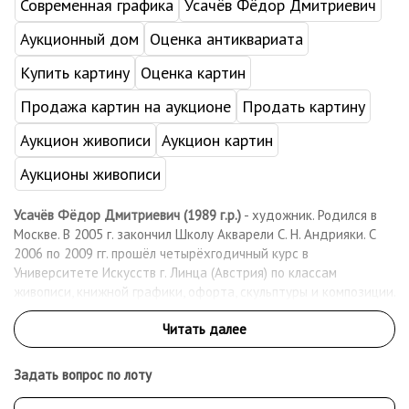
Современная графика
Усачёв Фёдор Дмитриевич
Аукционный дом
Оценка антиквариата
Купить картину
Оценка картин
Продажа картин на аукционе
Продать картину
Аукцион живописи
Аукцион картин
Аукционы живописи
Усачёв Фёдор Дмитриевич (1989 г.р.)
- художник. Родился в
Москве. В 2005 г. закончил Школу Акварели С. Н. Андрияки. С
2006 по 2009 гг. прошёл четырёхгодичный курс в
Университете Искусств г. Линца (Австрия) по классам
живописи, книжной графики, офорта, скульптуры и композиции.
Член Международного художественного фонда.
Участник выставок:
2005 – ЦВЗ «Манеж», 2009 – МВЗ «Новый Манеж», 2010 – Дом
Кино, выставка-конкурс им. В. Попкова, 2010 – выст. зал МХФ,
Задать вопрос по лоту
выставка «Женские образы».
2011 – музей А. С. Пушкина, выст. «Москва – город мира», 2012