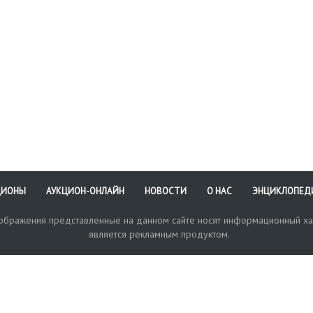
ЦИОНЫ
АУКЦИОН-ОНЛАЙН
НОВОСТИ
О НАС
ЭНЦИКЛОПЕД
зображения представленные на данном сайте носят информационный ха
является рекламным продуктом.
кая поддержка
Оплата и доставка
Политика конфиденциальнос
Любые в
отправи
© 2017-2026. Аукционный Дом №1