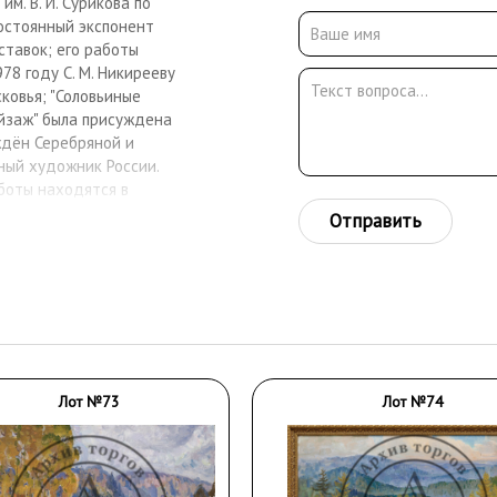
м. В. И. Сурикова по
Постоянный экспонент
ставок; его работы
8 году С. М. Никирееву
овья; "Соловьиные
пейзаж" была присуждена
аждён Серебряной и
ный художник России.
боты находятся в
й Федерации, Союза
Отправить
 СССР.
Лот №73
Лот №74