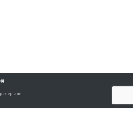
ИЯ
рактер и не
ти
опросы, жалобы или пожелания по работе аукциона вы можете
Поиск по сайту
ть нам через форму обратной связи: