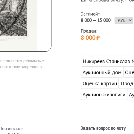
Эстимейт:
8 000 — 15 000
Продан:
8 000
Никиреев Станислав 
 не является рекламным
ских целях запрещено.
Аукционный дом
Оце
Оценка картин
Прода
Аукцион живописи
А
Задать вопрос по лоту
Пензенское