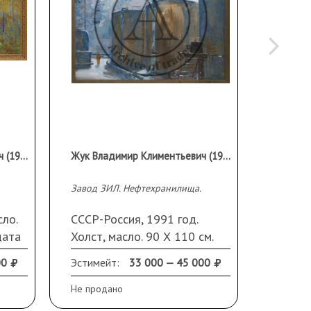
Жук Владимир Климентьевич (1932 г.р.)
Жук Владимир Климентьевич (1932 г.р.)
Завод ЗИЛ. Нефтехранилища.
Мальчик
сло.
СССР-Россия, 1991 год.
СССР, 
дата
Холст, масло. 90 Х 110 см.
масло.
Подпись справа внизу. В
00
Эстимейт:
33 000 — 45 000
Эстиме
раме
Не продано
Не прод