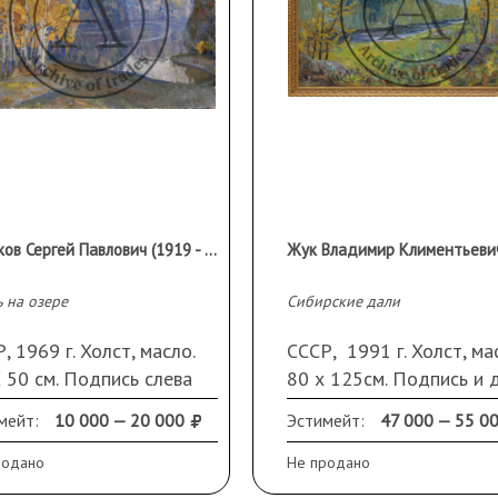
Тумаков Сергей Павлович (1919 - 2003 гг.)
 на озере
Сибирские дали
, 1969 г. Холст, масло.
СССР, 1991 г. Холст, ма
 50 см. Подпись слева
80 х 125см. Подпись и 
у.
справа внизу.
мейт:
10 000 — 20 000
Эстимейт:
47 000 — 55 0
родано
Не продано