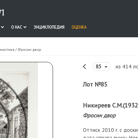
1
И
О НАС
ЭНЦИКЛОПЕДИЯ
ОЦЕНКА
инистика
/ Фросин двор
из 414 л
85
Лот №85
Никиреев С.М.(1932
Фросин двор
Оттиск 2010 г. с доски
дата справа внизу. Но