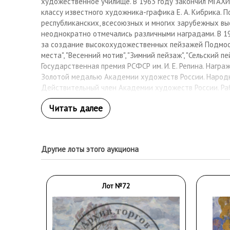
художественное училище. В 1963 году закончил МГАХИ и
классу известного художника-графика Е. А. Кибрика. 
республиканских, всесоюзных и многих зарубежных вы
неоднократно отмечались различными наградами. В 197
за создание высокохудожественных пейзажей Подмоск
места", "Весенний мотив", "Зимний пейзаж", "Сельский 
Государственная премия РСФСР им. И. Е. Репина. Нагр
Золотой медалью Академии художеств России. Народ
Действительный член Академии художеств России. Ра
собрании ГТГ, ГРМ, Министерства культуры Российско
Художников России, более 80 музеев России и бывшего
Другие лоты этого аукциона
Лот №72