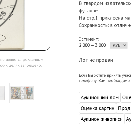
В твердом издательск
футляре.
На стр.1 приклеена ма
Сохранность: в отличн
Эстимейт:
2 000 — 3 000
Лот не продан
 не является рекламным
ских целях запрещено.
Если Вы хотите принять учас
телефону, Вам необходимо
Аукционный дом
Оце
Оценка картин
Прода
Аукцион живописи
А