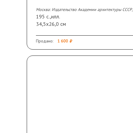
Москва: Издательство Академии архитектуры СССР, 
195 с.,илл.
34,5х26,0 см
В ледериновом переплете с тиснением.
Сохранность: незначительные пятна от в
Продано:
1 600