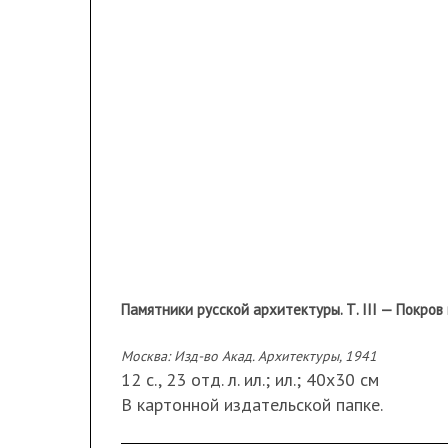
Памятники русской архитектуры. Т. III — Покров на
Москва: Изд-во Акад. Архитектуры, 1941
12 с., 23 отд. л. ил.; ил.; 40х30 см
В картонной издательской папке.
Сохранность: надрывы по корешку папки.