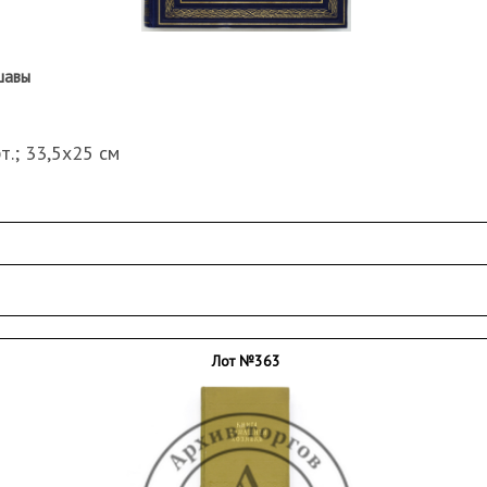
шавы
арт.; 33,5х25 см
уважаемой Тов. Н.П. Корольовой на добрую память преб
я и замины переплета.
Лот №363