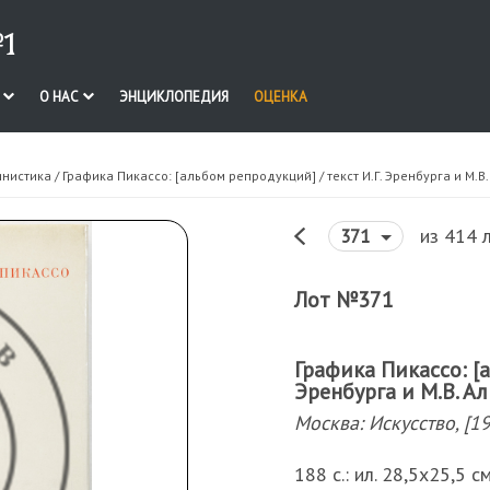
1
И
О НАС
ЭНЦИКЛОПЕДИЯ
ОЦЕНКА
инистика
/ Графика Пикассо: [альбом репродукций] / текст И.Г. Эренбурга и М.В
из 414 
371
Лот №371
Графика Пикассо: [а
Эренбурга и М.В. А
Москва: Искусство, [1
188 с.: ил. 28,5х25,5 с