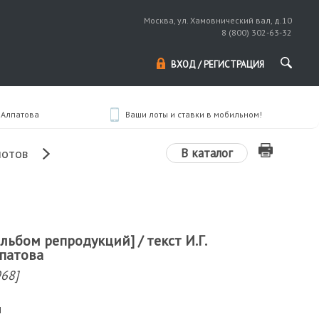
Москва, ул. Хамовнический вал, д.10
8 (800) 302-63-32
ВХОД / РЕГИСТРАЦИЯ
. Алпатова
Ваши лоты и ставки в мобильном!
В каталог
лотов
льбом репродукций] / текст И.Г.
лпатова
968]
м