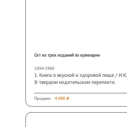
Сет из трех изданий по кулинарии
1954-1960
1. Книга о вкусной и здоровой пище / И.К. 
В твердом издательском переплете.
Сохранность: потертости по краям перепл
2. Книга домашней хозяйки / Ред. Г. Богачо
Продано:
4 000
22,5х16 см
В твердом издательском переплете.
Сохранность: в отличном состоянии; влад
3. Кулинария - Москва: Госторгиздат, 1960 -