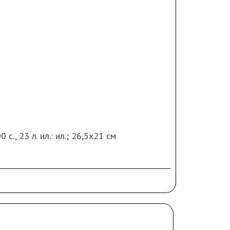
с., 23 л. ил.: ил.; 26,5х21 см
нта, 1959 - 615 с., 20 л. ил.: ил.;