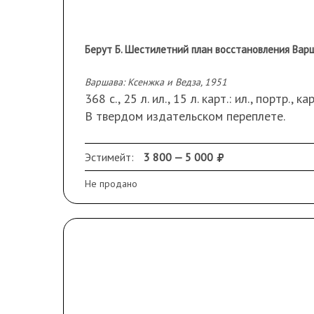
Берут Б. Шестилетний план восстановления Вар
Варшава: Ксенжка и Ведза, 1951
368 с., 25 л. ил., 15 л. карт.: ил., портр., к
В твердом издательском переплете.
На стр. 5 дарственная надпись: «Много 
[Штахельский] 15.1.1954».
Эстимейт:
3 800 — 5 000
Сохранность: незначительные загрязнени
Не продано