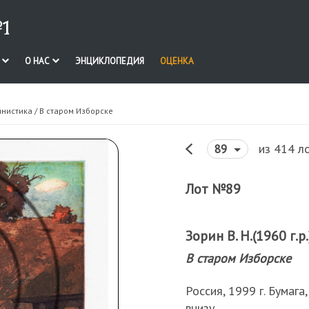
1
И
О НАС
ЭНЦИКЛОПЕДИЯ
ОЦЕНКА
инистика
/ В старом Изборске
из 414 л
89
Лот №89
Зорин В. Н.(1960 г.р.
В старом Изборске
Россия, 1999 г. Бумага
внизу.