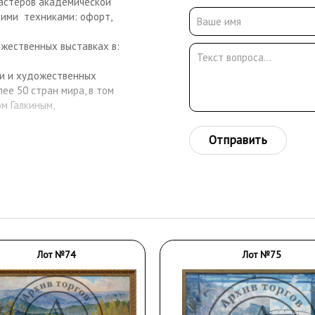
астеров академической
кими техниками: офорт,
ожественных выставках в:
ии и художественных
ее 50 стран мира, в том
м Галкиным,
иков, чьи произведения
Отправить
монографии о Москве,
Лот №74
Лот №75