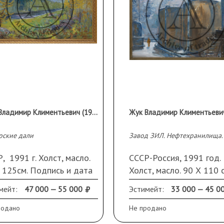
Жук Владимир Климентьевич (1932 г.р.)
рские дали
Завод ЗИЛ. Нефтехранилища.
, 1991 г. Холст, масло.
СССР-Россия, 1991 год.
 125см. Подпись и дата
Холст, масло. 90 Х 110 с
ва внизу.
Подпись справа внизу. В
мейт:
47 000 — 55 000
Эстимейт:
33 000 — 45 0
раме
родано
Не продано