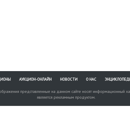
ЦИОНЫ
АУКЦИОН-ОНЛАЙН
НОВОСТИ
О НАС
ЭНЦИКЛОПЕД
зображения представленные на данном сайте носят информационный ха
является рекламным продуктом.
кая поддержка
Оплата и доставка
Политика конфиденциальнос
Любые в
отправи
© 2017-2026. Аукционный Дом №1