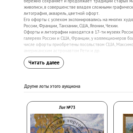
бережно сохраняет и продолжает традиции старых м
живописи, в совершенстве владея сложными графичес
литография, акварель, цветной офорт.
Его офорты с успехом экспонировались на многих худ
России, Франции, Танзании, США, Японии, Чехии.
Офорты и литографии находятся в 17-ти музеях Росс
галереях России и США, Франции, у коллекционеров бол
числе офорты приобретены посольством США, Максимо
американским астронавтом Рети и др.
Владимир Зорин - единственный из российских художн
(офорты) с видами города опубликованы в юбилейной 
изданной в 1997 году
Другие лоты этого аукциона
Лот №73