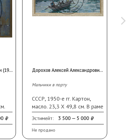
Жук Владимир Климентьевич (1932 г.р.)
Дорохов Алексей Александрович (1927–1987 гг)
Мальчики в порту
Сирень
СССР, 1950-е гг. Картон,
СССР, 
м.
масло. 23,3 Х 49,8 см. В раме
пастел
Подпис
00
Эстимейт:
3 500 — 5 000
Эстиме
внизу. 
Репрод
Не продано
Не прод
"Михаи