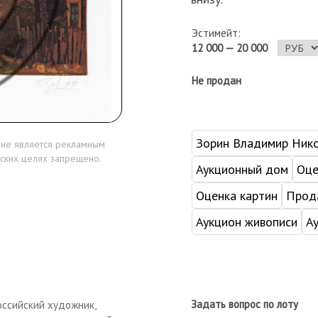
Эстимейт:
12 000 — 20 000
Не продан
Зорин Владимир Ник
 не является рекламным
ских целях запрещено.
Аукционный дом
Оце
Оценка картин
Прода
Аукцион живописи
А
Задать вопрос по лоту
ссийский художник,