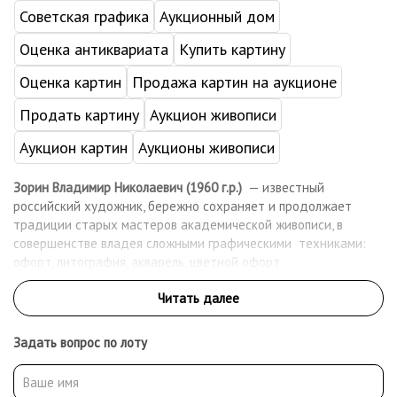
Советская графика
Аукционный дом
Оценка антиквариата
Купить картину
Оценка картин
Продажа картин на аукционе
Продать картину
Аукцион живописи
Аукцион картин
Аукционы живописи
Зорин Владимир Николаевич (1960 г.р.)
— известный
российский художник, бережно сохраняет и продолжает
традиции старых мастеров академической живописи, в
совершенстве владея сложными графическими техниками:
офорт, литография, акварель, цветной офорт.
Его офорты с успехом экспонировались на многих
художественных выставках в: России, Франции, Танзании,
США, Японии, Чехии.
Офорты и литографии находятся в 17-ти музеях России и
Задать вопрос по лоту
художественных галереях России и США, Франции, у
коллекционеров более 50 стран мира, в том числе офорты
приобретены посольством США, Максимом Галкиным,