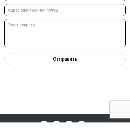
американским астронавтом Рети и др.
Владимир Зорин - единственный из российских художников,
чьи произведения (офорты) с видами города опубликованы в
юбилейной монографии о Москве, изданной в 1997 году
Отправить