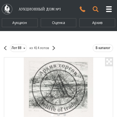
АУКЦИОННЫЙ ДОМ №1
Аукцион
Оценка
Архив
Лот
88
из 414 лотов
В каталог