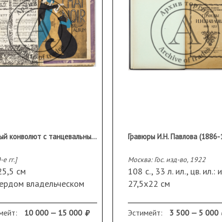
Нотный конволют с танцевальными мелодиями 1920-х гг. для фортепиано (некоторые издания – для голоса и фортепиано)
е гг.]
Москва: Гос. изд-во, 1922
25,5 см
108 с., 33 л. ил., цв. ил.: и
вердом владельческом
27,5х22 см
плете.
В твердом владельческ
ранность: трещины и
переплете с сохранени
мейт:
10 000 — 15 000
Эстимейт:
3 500 — 5 000
рывы по корешку;
бумажной издательской