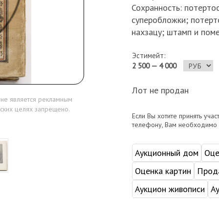
Сохранность: потертос
суперобложки; потерт
нахзацу; штамп и поме
Эстимейт:
2 500 — 4 000
Лот не продан
 не является рекламным
ских целях запрещено.
Если Вы хотите принять учас
телефону, Вам необходимо
Аукционный дом
Оце
Оценка картин
Прода
Аукцион живописи
А