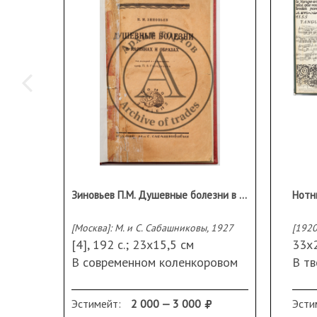
Зиновьев П.М. Душевные болезни в картинах и образах: Психозы, их сущность и формы проявления / Под ред. и с предисл. проф. П.Б. Ганнушкина
[Москва]: М. и С. Сабашниковы, 1927
[1920-
[4], 192 с.; 23х15,5 см
33х
В современном коленкоровом
В т
владельческом переплете с
пере
сохранением бумажной
Сох
Эстимейт:
2 000 — 3 000
Эсти
издательской обложки.
над