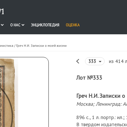
1
И
О НАС
ЭНЦИКЛОПЕДИЯ
ОЦЕНКА
инистика
/ Греч Н.И. Записки о моей жизни
из 414 
333
Лот №333
Греч Н.И. Записки 
Москва; Ленинград: A
896 с., 1 л. портр.: ил.
В твердом издательск