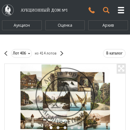
АУКЦИОННЫЙ ДОМ №1
Аукцион
Оценка
Архив
Лот
406
из 414 лотов
В каталог