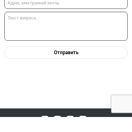
мастерских печатного дела, с 1924 по 1930 в Центральной
полиграфической школе ФЗУ им. Борщевского, с 1935 по 1941
в школе ФЗУ комбината «Правда».С 1935 - доцент. С 1950 и
до конца жизни преподавал в МХИ им. В. И. Сурикова как
профессор класса гравюры. Входил в Ассоциацию
художников-граверов при Доме печати в Москве (1926-1929),
АХРР (1926), секцию граверов ОПХ в Ленинграде (1928-1929),
Союз советских художников в Москве (1931-1932). Работы
Отправить
экспонировались с 1922 (на первой русской художественной
выставке в Берлине в галерее Ван-Димена). Принимал
активное участие в оформлении книг издательства Academia
(оформил около 20 книг).