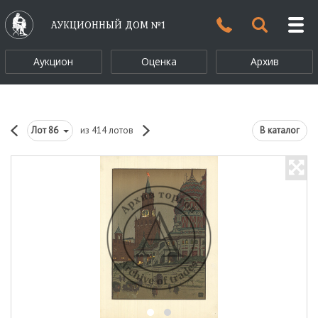
АУКЦИОННЫЙ ДОМ №1
Аукцион
Оценка
Архив
Лот
86
из 414 лотов
В каталог