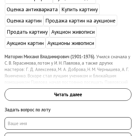
Оценка антиквариата
Купить картину
Оценка картин
Продажа картин на аукционе
Продать картину
Аукцион живописи
Аукцион картин
Аукционы живописи
Маторин Михаил Владимирович (1901-1976).
Учился сначала у
С. В. Герасимова, потом у И. Н. Павлова, а также других
мастеров: Г. Д. Алексеева, М. А. Доброва, Н. М. Чернышева, А. Г.
Якимченко. Вскоре стал лучшим учеником и ближайшим
помощником Павлова, начал постоянно посещать Павловский
«теремок» на Большой Якиманке, где собирались видные
художники-графики. Одновременно занимался в студии В. Д.
Фалилеева при Пролеткульте. На конкурсе Госиздата в 1920
получил 1-ю премию за плакат «Да здравствует мировой
Задать вопрос по лоту
Октябрь». С 1920-х годов исполнял станковые гравюры на
дереве и линолеуме, изображал русские и европейские
исторические архитектурные памятники. С 1920 по 1924
преподавал в Московских художественно-промышленных