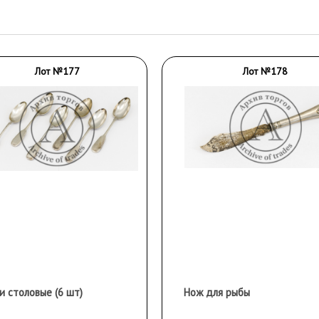
Лот №177
Лот №178
и столовые (6 шт)
Нож для рыбы