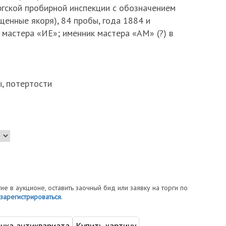
ргской пробирной инспекции с обозначением
щенные якоря), 84 пробы, года 1884 и
 мастера «ИЕ»; именник мастера «АМ» (?) в
ы, потертости
тие в аукционе, оставить заочный бид или заявку на торги по
зарегистрироваться
.
нка антиквариата
Купить картину