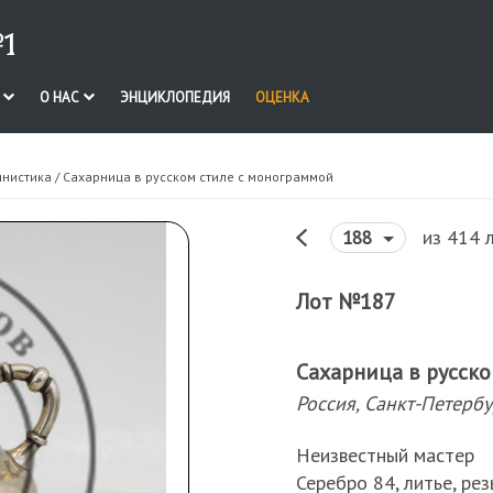
1
И
О НАС
ЭНЦИКЛОПЕДИЯ
ОЦЕНКА
инистика
/ Сахарница в русском стиле с монограммой
из 414 
188
Лот №187
Сахарница в русск
Россия, Санкт-Петербу
Неизвестный мастер
Серебро 84, литье, рез