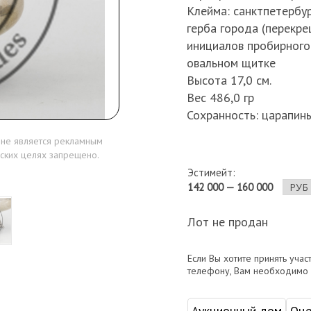
Клейма: санктпетербу
герба города (перекре
инициалов пробирного
овальном щитке
Высота 17,0 см.
Вес 486,0 гр
Сохранность: царапин
 не является рекламным
ских целях запрещено.
Эстимейт:
142 000 — 160 000
Лот не продан
Если Вы хотите принять учас
телефону, Вам необходимо
Аукционный дом
Оце