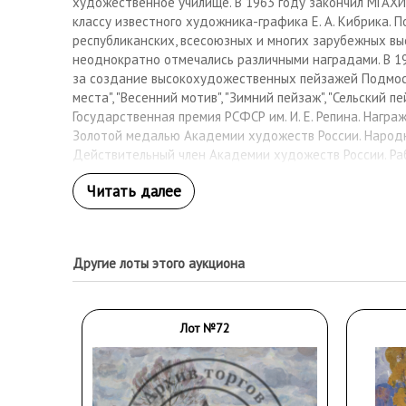
художественное училище. В 1963 году закончил МГАХИ и
классу известного художника-графика Е. А. Кибрика. 
республиканских, всесоюзных и многих зарубежных вы
неоднократно отмечались различными наградами. В 197
за создание высокохудожественных пейзажей Подмоск
места", "Весенний мотив", "Зимний пейзаж", "Сельский 
Государственная премия РСФСР им. И. Е. Репина. Нагр
Золотой медалью Академии художеств России. Народ
Действительный член Академии художеств России. Ра
собрании ГТГ, ГРМ, Министерства культуры Российско
Художников России, более 80 музеев России и бывшего
Другие лоты этого аукциона
Лот №72