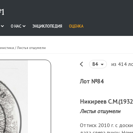
1
И
О НАС
ЭНЦИКЛОПЕДИЯ
ОЦЕНКА
инистика
/ Листья отшумели
из 414 л
84
Лот №84
Никиреев С.М.(1932
Листья отшумели
Оттиск 2010 г. с доски
дата слева внизу. Ном