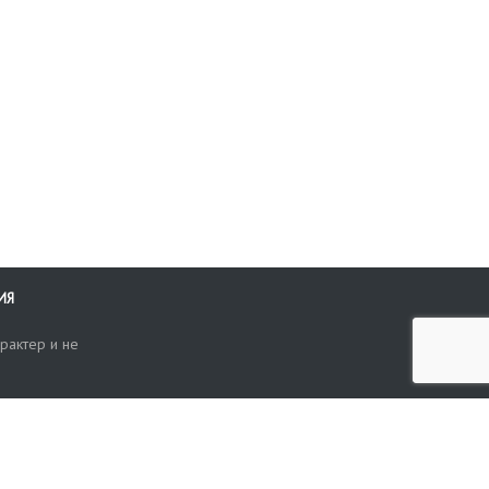
ИЯ
рактер и не
ти
опросы, жалобы или пожелания по работе аукциона вы можете
Поиск по сайту
ть нам через форму обратной связи: