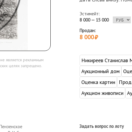
Эстимейт:
8 000 — 15 000
Продан:
8 000
Никиреев Станислав 
 не является рекламным
ских целях запрещено.
Аукционный дом
Оце
Оценка картин
Прода
Аукцион живописи
А
Задать вопрос по лоту
Пензенское