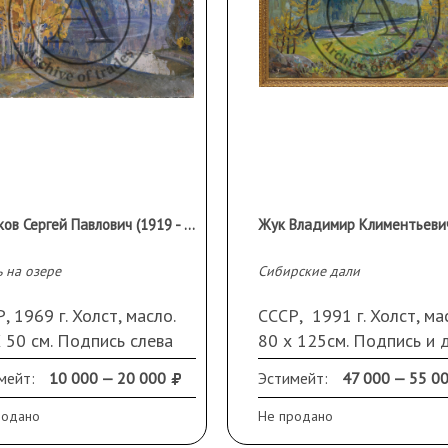
Тумаков Сергей Павлович (1919 - 2003 гг.)
 на озере
Сибирские дали
, 1969 г. Холст, масло.
СССР, 1991 г. Холст, ма
 50 см. Подпись слева
80 х 125см. Подпись и 
у.
справа внизу.
мейт:
10 000 — 20 000
Эстимейт:
47 000 — 55 0
родано
Не продано