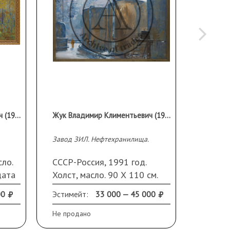
Жук Владимир Климентьевич (1932 г.р.)
Жук Владимир Климентьевич (1932 г.р.)
Завод ЗИЛ. Нефтехранилища.
Мальчик
сло.
СССР-Россия, 1991 год.
СССР, 
дата
Холст, масло. 90 Х 110 см.
масло.
Подпись справа внизу. В
00
Эстимейт:
33 000 — 45 000
Эстиме
раме
Не продано
Не прод