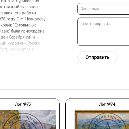
м. В. И. Сурикова по
Постоянный экспонент
ставок; его работы
8 году С. М. Никирееву
овья; "Соловьиные
пейзаж" была присуждена
аждён Серебряной и
ный художник России.
боты находятся в
й Федерации, Союза
Отправить
 СССР.
Лот №73
Лот №74