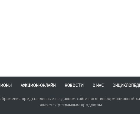
ЦИОНЫ
АУКЦИОН-ОНЛАЙН
НОВОСТИ
О НАС
ЭНЦИКЛОПЕД
зображения представленные на данном сайте носят информационный ха
является рекламным продуктом.
кая поддержка
Оплата и доставка
Политика конфиденциальнос
Любые в
отправи
© 2017-2026. Аукционный Дом №1