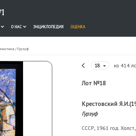
1
И
О НАС
ЭНЦИКЛОПЕДИЯ
ОЦЕНКА
инистика
/ Гурзуф
из 414 л
18
Лот №18
Крестовский Я.И.(1
Гурзуф
СССР, 1961 год. Холст,