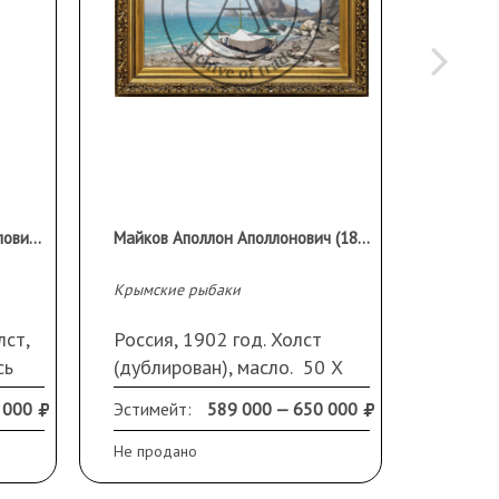
Вахрушов Феодосий Михайлович (1870 - 1931)
Майков Аполлон Аполлонович (1866-ок.1917)
Арка Ти
Крымские рыбаки
Малинов
Россия
лст,
Россия, 1902 год. Холст
Холст,
сь
(дублирован), масло. 50 Х
Подпис
84 см. Подпись и дата слева
р
 000
Эстимейт:
589 000 — 650 000
Эстиме
внизу. Кракелюр. Оформлена
ия в
в раму (сколы)
Не продано
Не прод
за