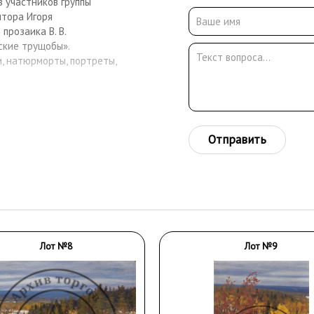
з участников группы
птора Игоря
прозаика В. В.
ские трущобы».
, натюрморты, портреты,
Отправить
Лот №8
Лот №9