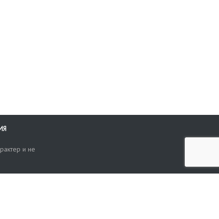
на
ИЯ
рактер и не
ти
опросы, жалобы или пожелания по работе аукциона вы можете
Поиск по сайту
ть нам через форму обратной связи: