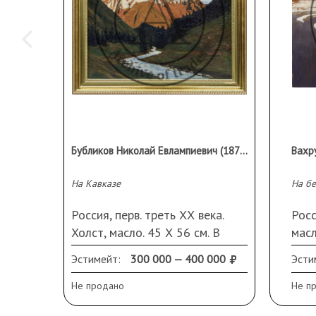
Бубликов Николай Евлампиевич (1871-1942)
На Кавказе
На бе
Россия, перв. треть ХХ века.
Росс
Холст, масло. 45 Х 56 см. В
масл
раме, отреставрирована,
крас
Эстимейт:
300 000 — 400 000
Эсти
подпись отсутствует.
загр
Экспертное заключение
ВХНР
Не продано
Не п
Екатеринбургского музея
(202