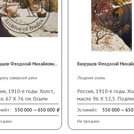
Вахрушов Феодосий Михайлович (1870 - 1931)
регу северной реки
Поздняя осень
ия, 1910-е годы. Холст,
Россия, 1910-е годы. Хо
о. 67 Х 76 см. Осыпи
масло 96 Х 52,5. Подпи
очного слоя,
слева внизу. Осыпи
мейт:
550 000 — 650 000
Эстимейт:
550 000 — 650
язнения. Экспертиза
красочного слоя,
Ц им. И.Э. Грабаря
загрязнения, поврежден
родано
Не продано
2 г. эксперт Шишкина)
правой части. Эксперти