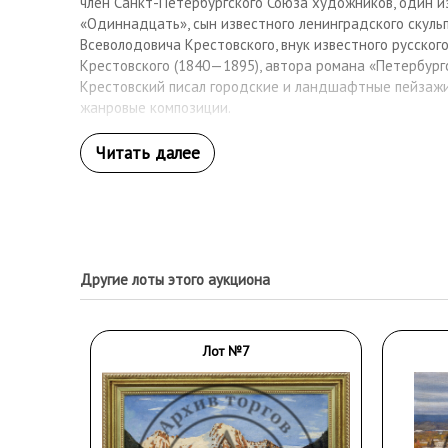
член Санкт-Петербургского Союза художников, один и
«Одиннадцать», сын известного ленинградского скуль
Всеволодовича Крестовского, внук известного русского 
Крестовского (1840—1895), автора романа «Петербург
Крестовский писал городские и ландшафтные пейзажи
жанровые композиции.
Другие лоты этого аукциона
Лот №7