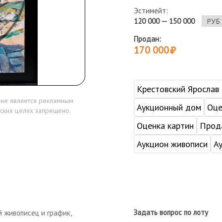
Эстимейт:
120 000 — 150 000
Продан:
170 000
Крестовский Ярослав
 не является рекламным
Аукционный дом
Оце
ских целях запрещено.
Оценка картин
Прода
Аукцион живописи
А
Задать вопрос по лоту
й живописец и график,