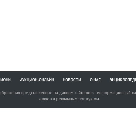
ись отсутствует,
ВХНРЦ им. И.Э. Грабаря
кольку произведение
(2022 г. эксперт Шишки
яется частью большей по
Н.А.)
еру картины, другой
мент которой, с
исью художника - Ф.М.
рушова, также
ставлен на торгах (см.
 )
ЦИОНЫ
АУКЦИОН-ОНЛАЙН
НОВОСТИ
О НАС
ЭНЦИКЛОПЕД
зображения представленные на данном сайте носят информационный ха
является рекламным продуктом.
кая поддержка
Оплата и доставка
Политика конфиденциальнос
Любые в
отправи
© 2017-2026. Аукционный Дом №1