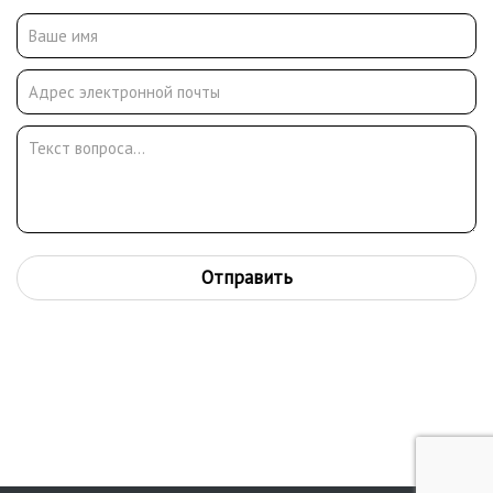
г. Занимался преподавательской деятельностью. Среди его
учеников такие мастера, как А. Зверев, Ю. Жигалов, А.
Латовкин, Б. Невзоров, В. Казарин, К. Тимаков.
Отправить