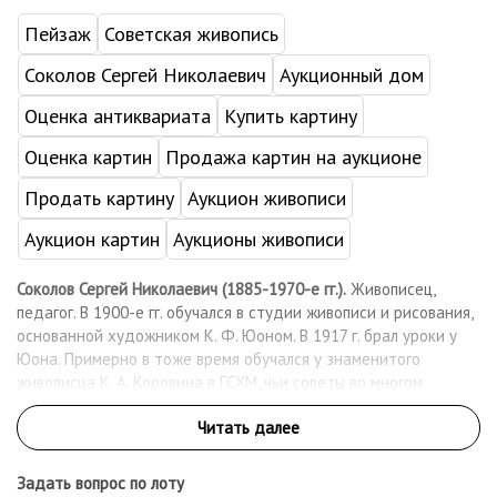
Пейзаж
Советская живопись
Соколов Сергей Николаевич
Аукционный дом
Оценка антиквариата
Купить картину
Оценка картин
Продажа картин на аукционе
Продать картину
Аукцион живописи
Аукцион картин
Аукционы живописи
Соколов Сергей Николаевич (1885-1970-е гг.).
Живописец,
педагог. В 1900-е гг. обучался в студии живописи и рисования,
основанной художником К. Ф. Юоном. В 1917 г. брал уроки у
Юона. Примерно в тоже время обучался у знаменитого
живописца К. А. Коровина в ГСХМ, чьи советы во многом
предопределили будущее Соколова как художника. После
стал художником- декоратором в Политотделе V армии. В
1932 г. поступил в Московский городской педагогический
институт изобразительных искусств, который окончил в 1936
Задать вопрос по лоту