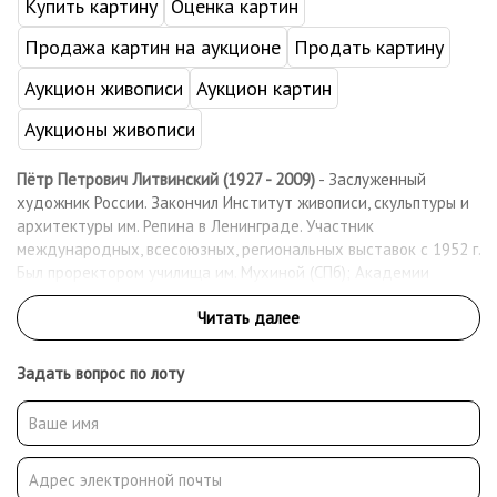
Купить картину
Оценка картин
Продажа картин на аукционе
Продать картину
Аукцион живописи
Аукцион картин
Аукционы живописи
Пётр Петрович Литвинский (1927 - 2009)
- Заслуженный
художник России. Закончил Институт живописи, скульптуры и
архитектуры им. Репина в Ленинграде. Участник
международных, всесоюзных, региональных выставок с 1952 г.
Был проректором училища им. Мухиной (СПб); Академии
живописи, ваяния и зодчества (под рук. И.С. Глазунова). Работы
Литвинского находятся в государственных и частных
коллекциях России, США, Испании, Италии, Греции, Швейцарии,
стран СНГ, других стран.
Задать вопрос по лоту