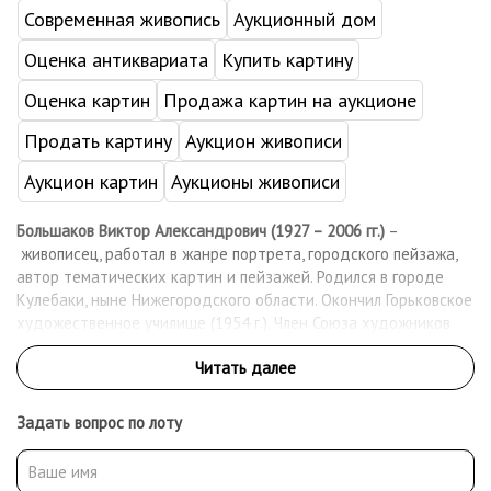
Современная живопись
Аукционный дом
Оценка антиквариата
Купить картину
Оценка картин
Продажа картин на аукционе
Продать картину
Аукцион живописи
Аукцион картин
Аукционы живописи
Большаков Виктор Александрович (1927 – 2006 гг.)
–
живописец, работал в жанре портрета, городского пейзажа,
автор тематических картин и пейзажей. Родился в городе
Кулебаки, ныне Нижегородского области. Окончил Горьковское
художественное училище (1954 г.). Член Союза художников
РСФСР с 1965 года. С 1957 года участник областных
художественных выставок. Экспонент зональной выставки
(«Большая Волга» 1970, 1974, 1980, 1985, 1998, 2003),
республиканской (Москва, 1983) художественной выставки.
Задать вопрос по лоту
Персональные выставки (г. Горький/Н. Новгород 1988, 2003, г.
Кулебаки, г. Навашино, г. Городец, п. Ардатов). Был похоронен в
Нижнем Новгороде.