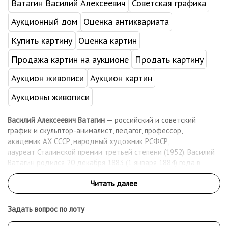
Ватагин Василий Алексеевич
Советская графика
Аукционный дом
Оценка антиквариата
Купить картину
Оценка картин
Продажа картин на аукционе
Продать картину
Аукцион живописи
Аукцион картин
Аукционы живописи
Василий Алексеевич Ватагин
— российский и советский
график и скульптор-анималист, педагог, профессор,
академик АХ СССР, народный художник РСФСР,
лауреат Сталинской премии третьей степени (1952). Василий
Ватагин родился 20 декабря 1883 (1 января 1884) года в
Москве, в семье преподавателя гимназии. Художественное
образование начал получать в студии Н. А. Мартынова, затем,
уже учась на втором курсе естественного
факультета Московского университета, занимался два года в
Задать вопрос по лоту
художественной школе К. Ф. Юона. Ещё студентом начал
работать с М. А. Мензбиром, позднее подготовил таблицы для