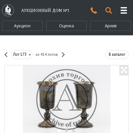
АУКЦИОННЫЙ ДОМ №1
Аукцион
Оценка
Архив
Лот
173
из 414 лотов
В каталог