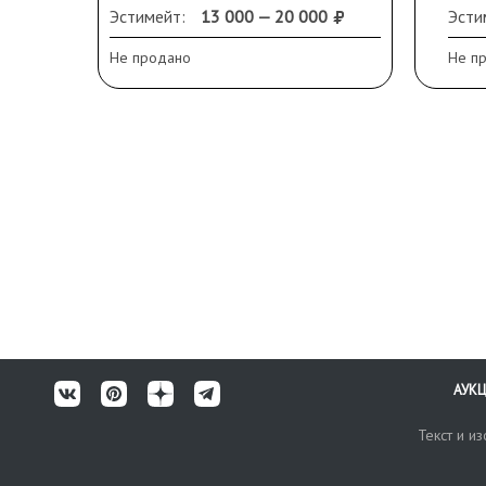
потертости.
Высо
Эстимейт:
13 000 — 20 000
Эсти
диам
Не продано
Не п
Сох
дефе
поте
рест
тул
Экс
акад
АУК
Текст и и