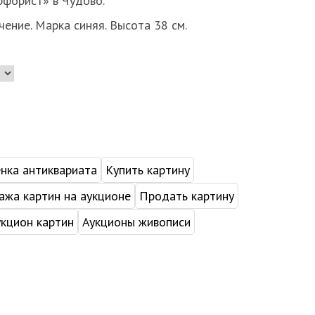
форист» в Чудово.
чение. Марка синяя. Высота 38 см.
нка антиквариата
Купить картину
жа картин на аукционе
Продать картину
укцион картин
Аукционы живописи