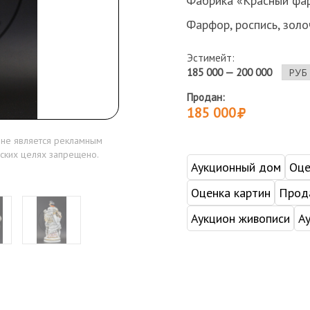
Фабрика «Красный фар
Фарфор, роспись, золо
Эстимейт:
185 000 — 200 000
Продан:
185 000
 не является рекламным
ских целях запрещено.
Аукционный дом
Оце
Оценка картин
Прода
Аукцион живописи
А