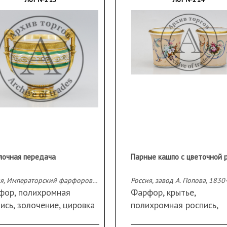
лочная передача
Россия, Императорский фарфоровый завод, вторая половина XIX в.
фор, полихромная
Фарфор, крытье,
ись, золочение, цировка
полихромная роспись,
ка отсутствует
обводка золотом