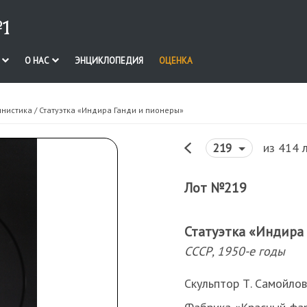
1
И
О НАС
ЭНЦИКЛОПЕДИЯ
ОЦЕНКА
инистика
/ Статуэтка «Индира Ганди и пионеры»
из 414 
219
Лот №219
Статуэтка «Индира
СССР, 1950-е годы
Скульптор Т. Самойлов