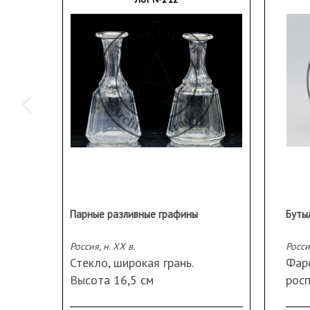
Парные разливные графины
Буты
Россия, н. ХХ в.
Стекло, широкая грань.
Фар
Высота 16,5 см
росп
Сохранность: царапины,
Мар