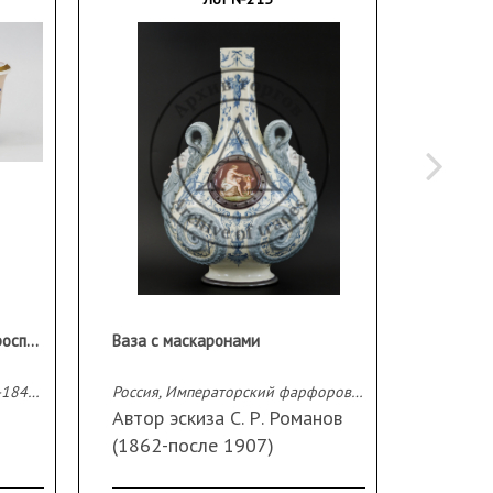
Парные кашпо с цветочной росписью
Ваза с маскаронами
Россия, завод А. Попова, 1830-1840 – е гг.
Россия, Императорский фарфоровый завод, 1892 г.
Автор эскиза С. Р. Романов
Фарфо
(1862-после 1907)
роспис
Фарфор, полихромная
Марок