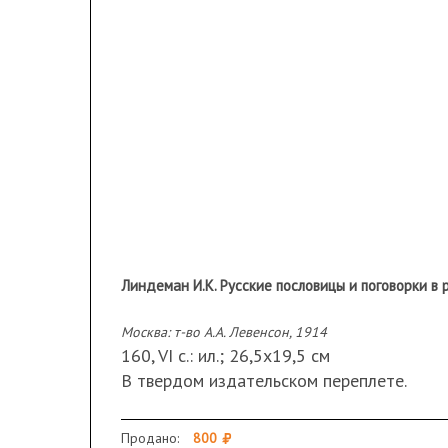
Линдеман И.К. Русские пословицы и поговорки в 
Москва: т-во А.А. Левенсон, 1914
160, VI с.: ил.; 26,5х19,5 см
В твердом издательском переплете.
Сохранность: загрязнения, заломы и поте
В.М. Васнецова; разломы в блоке; выпаде
Продано:
800