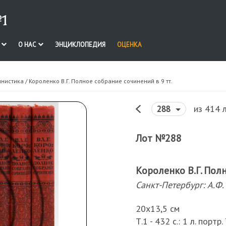
1
И
О НАС
ЭНЦИКЛОПЕДИЯ
ОЦЕНКА
инистика
/ Короленко В.Г. Полное собрание сочинений в 9 тт.
из 414 
288
Лот №288
Короленко В.Г. Пол
Санкт-Петербург: А.Ф.
20х13,5 см
Т.1 - 432 с.: 1 л. портр. 