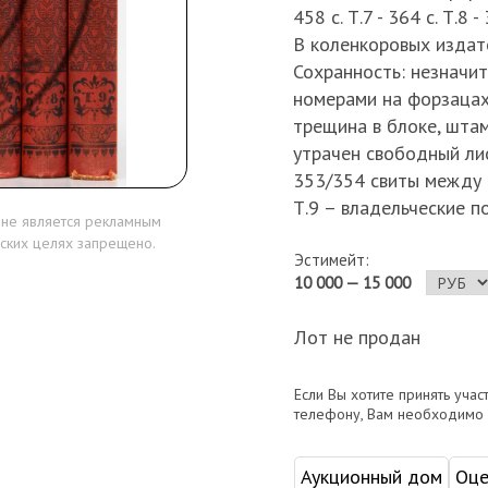
458 с. Т.7 - 364 с. Т.8 - 
В коленкоровых издат
Сохранность: незначит
номерами на форзацах.
трещина в блоке, штам
утрачен свободный лист
353/354 свиты между с
Т.9 – владельческие п
 не является рекламным
ских целях запрещено.
Эстимейт:
10 000 — 15 000
Лот не продан
Если Вы хотите принять учас
телефону, Вам необходимо
Аукционный дом
Оце