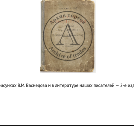
рисунках В.М. Васнецова и в литературе наших писателей — 2-е изд
ртости переплета; надрывы корешка; утрачены первые 6 
ние отдельных тетрадей; «лисьи пятна»; загрязнения ст