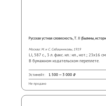
Русская устная словесность, Т. II (Былины, истори
Москва: М. и С. Сабашниковы, 1919
LI, 587 с., 3 л. факс. ил.: ил., нот.; 23х16 см
В бумажном издательском переплете.
Сохранность: замины по краям переплета
незначительные разломы в блоке; два по
Эстимейт:
1 500 — 3 000
Не продано