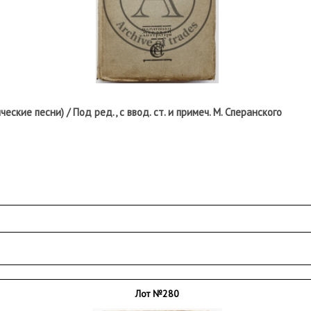
ческие песни) / Под ред., с ввод. ст. и примеч. М. Сперанского
; небольшие надрывы корешка; стр. XLV/XLVI – утрачен 
следних листа выпадают из блока; загрязнения некоторы
Лот №280