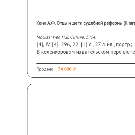
Кони А.Ф. Отцы и дети судебной реформы (К пя
Москва: т-во И.Д. Сытина, 1914
[4], IV, [4], 296, 22, [1] с., 27 л. ил., портр
В коленкоровом издательском переплете
Сохранность: в отличном состоянии; неб
Продано:
34 000