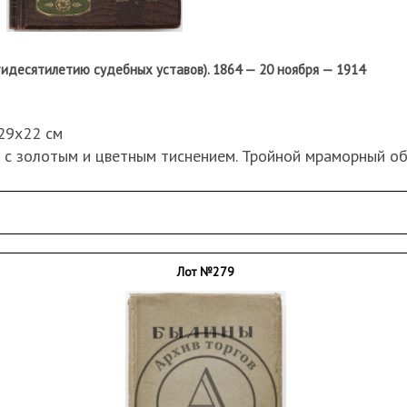
тидесятилетию судебных уставов). 1864 — 20 ноября — 1914
.; 29х22 см
 с золотым и цветным тиснением. Тройной мраморный об
ольшие потертости по краям переплета.
Лот №279