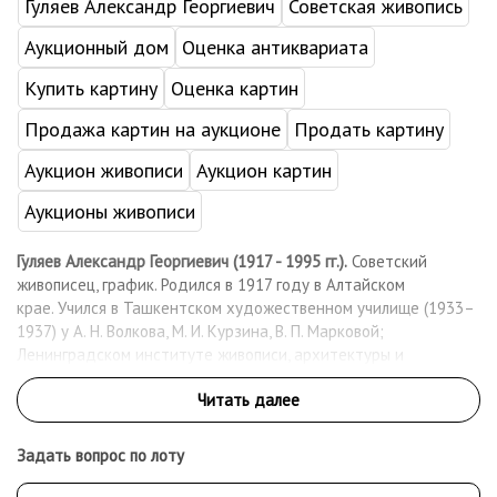
Гуляев Александр Георгиевич
Советская живопись
Аукционный дом
Оценка антиквариата
Купить картину
Оценка картин
Продажа картин на аукционе
Продать картину
Аукцион живописи
Аукцион картин
Аукционы живописи
Гуляев Александр Георгиевич (1917 - 1995 гг.).
Советский
живописец, график. Родился в 1917 году в Алтайском
крае. Учился в Ташкентском художественном училище (1933–
1937) у А. Н. Волкова, М. И. Курзина, В. П. Марковой;
Ленинградском институте живописи, архитектуры и
скульптуры — Институте живописи, скульптуры и архитектуры
им. И. Е. Репина (1937–1941, 1944–1946) на живописном
факультете у А. Е. Карева, И. П. Степашкина, Е. М. Чепцова, М. Д.
Бернштейна, Л. Ф. Овсянникова, А. А. Осмёркина. В 1946
Задать вопрос по лоту
выполнил дипломную работу-картину «Минин и Пожарский»,
которая хранится в Музее Академии Художеств в Санкт-