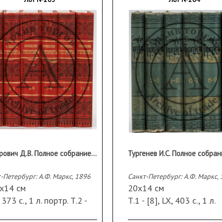
Григорович Д.В. Полное собрание сочинений в 12 тт. — 3-е изд., вновь пересм. и испр. авт.
-Петербург: А.Ф. Маркс, 1896
Санкт-Петербург: А.Ф. Маркс,
5х14 см
20х14 см
 373 с., 1 л. портр. Т.2 -
Т.1 - [8], LX, 403 с., 1 л.
. Т.3 - 388 с. Т.4 - 340 c.
портр., 1 л. факс. Т.2 - Х