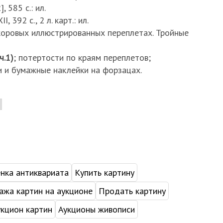
2], 585 с.: ил.
XII, 392 с., 2 л. карт.: ил.
коровых иллюстрированных переплетах. Тройные
(ч.1)
; потертости по краям переплетов;
и и бумажные наклейки на форзацах.
нка антиквариата
Купить картину
жа картин на аукционе
Продать картину
укцион картин
Аукционы живописи