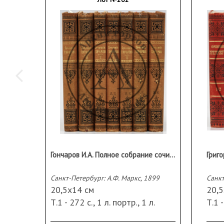
Гончаров И.А. Полное собрание сочинений в 12 тт.
Санкт-Петербург: А.Ф. Маркс, 1899
Санкт
20,5х14 см
20,
Т.1 - 272 с., 1 л. портр., 1 л.
Т.1 -
факс. Т.2 - 241 с. Т.3 - 364, [4] с.
392 с