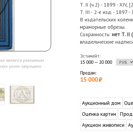
Т. II (ч.2) - 1899 - XIV, [
Т. III - 2-е изд. - 1897 - 
В издательских колен
мраморные обрезы.
Сохранность:
нет Т.
II 
владельческие надпис
Эстимейт:
 не является рекламным
15 000 — 20 000
ских целях запрещено.
Продан:
15 000
Аукционный дом
Оце
Оценка картин
Прода
Аукцион живописи
А