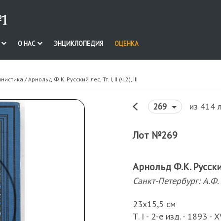
1
И
О НАС
ЭНЦИКЛОПЕДИЯ
ОЦЕНКА
инистика
/ Арнольд Ф.К. Русский лес, Тт. I, II (ч.2), III
из 414 
269
Лот №269
Арнольд Ф.К. Русский ле
Санкт-Петербург: А.Ф.
23х15,5 см
Т. I - 2-е изд. - 1893 - X