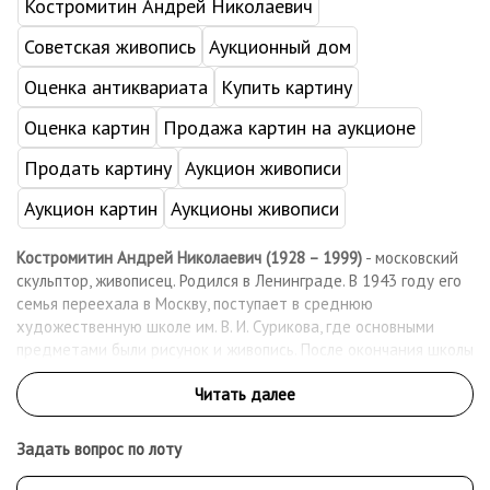
Костромитин Андрей Николаевич
Советская живопись
Аукционный дом
Оценка антиквариата
Купить картину
Оценка картин
Продажа картин на аукционе
Продать картину
Аукцион живописи
Аукцион картин
Аукционы живописи
Костромитин Андрей Николаевич (1928 – 1999)
- московский
скульптор, живописец. Родился в Ленинграде. В 1943 году его
семья переехала в Москву, поступает в среднюю
художественную школе им. В. И. Сурикова, где основными
предметами были рисунок и живопись. После окончания школы
он поступает в Государственный художественный институт
имени В. И. Сурикова на факультет скульптуры, и в 1953 году
заканчивает его по мастерской Н. В. Томского. Сразу после
окончания института участвовал вместе со своим учителем
Задать вопрос по лоту
Н. В. Томским в оформлении Дворца культуры и науки
в Варшаве. Ранние скульптурные произведения Костромитина