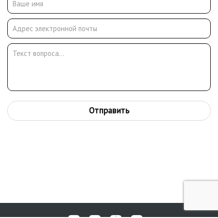
посвящены дружбе народов. В 1955 году на групповой
выставке в Академии художеств СССР представил уже
не только скульптурные, но и живописные произведения.
В том же году стал членом союза художников СССР. Работы
Костромитина представлены в Государственной
Третьяковской галерее (Москва), Музее музыкальной культуры
им. М.И. Глинки (Москва), Театральном музее им. Бахрушина
(Москва), Музее декоративно-прикладного искусства (Москва),
Московском институте музыки им. А.Г. Шнитке, Серпуховском
историко-художественном музее, Государственном музее
Отправить
обороны Москвы, Государственном музее истории
космонавтики им. К. Э. Циолковского (Калуга), в Доме-музее
В.С. Высоцкого (Москва) и многих других.