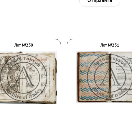
Отправить
Лот №250
Лот №251