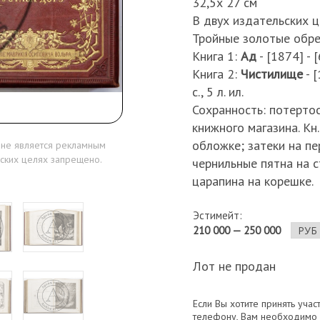
32,5х 27 см
В двух издательских 
Тройные золотые обре
Книга 1:
Ад
- [1874] - [6
Книга 2:
Чистилище
- [
с., 5 л. ил.
Сохранность: потертос
книжного магазина. Кн
обложке; затеки на пе
 не является рекламным
ских целях запрещено.
чернильные пятна на с
царапина на корешке.
Эстимейт:
210 000 — 250 000
Лот не продан
Если Вы хотите принять учас
телефону, Вам необходимо