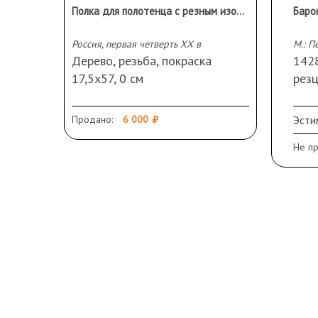
Полка для полотенца с резным изображением виноградной лозы
Россия, первая четверть ХХ в
М.: П
Дерево, резьба, покраска
1428,
17,5х57, 0 см
резц
Сохранность: потертости
см. 
В дв
Продано:
6 000
Эсти
цел
Не п
на 
Ред
Сох
лист
рест
Нов
новы
титу
рест
Ком