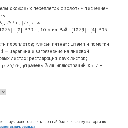
цельнокожаных переплетах с золотым тиснением.
зы.
], 257 с., [75] л. ил.
1876] - [8], 320 с., 10 л. ил.
Рай
- [1879] - [4], 305
ти переплетов; «лисьи пятна»; штамп и пометки
. 1 – царапина и загрязнение на лицевой
рвых листах; реставрация двух листов;
тр. 25/26;
утрачены 3 лл. иллюстраций
. Кн. 2 –
тие в аукционе, оставить заочный бид или заявку на торги по
зарегистрироваться
.