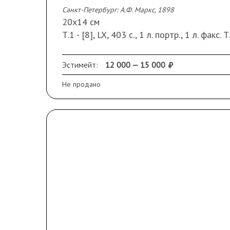
Санкт-Петербург: А.Ф. Маркс, 1898
20х14 см
Т.1 - [8], LX, 403 с., 1 л. портр., 1 л. факс. Т
319 с. Т.11 - 290 с.
В шести издательских коленкоровых пере
Эстимейт:
12 000 — 15 000
Сохранность:
нет последнего тома
; поте
Не продано
блоках. Т.4 – пятна на стр. 145-170. Т.7