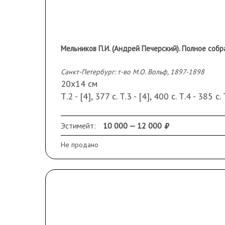
Мельников П.И. (Андрей Печерский). Полное собран
Санкт-Петербург: т-во М.О. Вольф, 1897-1898
20х14 см
Т.2 - [4], 377 с. Т.3 - [4], 400 с. Т.4 - 385 с. 
Т.12 - [4], 432 с. Т.13 - [4], 396 с. Т.14 - [4]
В издательских коленкоровых переплетах
Эстимейт:
10 000 — 12 000
Сохранность:
нет первого тома
; потерто
Не продано
авантитуле. Тт. 3, 12, 13, 14 – трещины п
нахзаца. Т.6 – утрачены стр. 199/200.