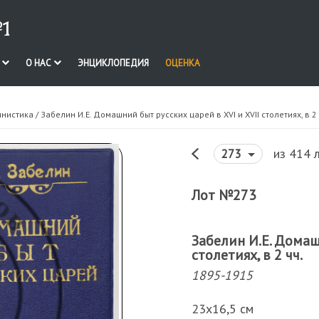
1
И
О НАС
ЭНЦИКЛОПЕДИЯ
ОЦЕНКА
инистика
/ Забелин И.Е. Домашний быт русских царей в XVI и XVII столетиях, в 2 
из 414 
273
Лот №273
Забелин И.Е. Домаш
столетиях, в 2 чч.
1895-1915
23х16,5 см