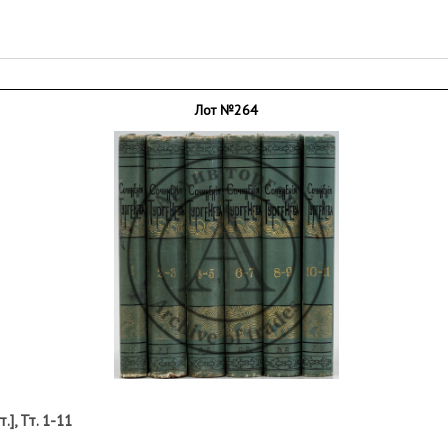
Лот №264
], Тт. 1-11