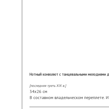
Нотный конволют с танцевальными мелодиями для
[последняя треть XIX в.]
34х26 см
В составном владельческом переплете. И
На одном из нотных изданий
дарственна