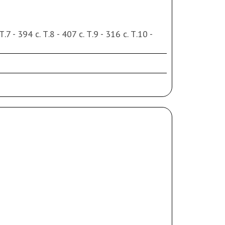
Т.7 - 394 с. Т.8 - 407 с. Т.9 - 316 с. Т.10 -
ием. Суперэкслибрис «Л.Б.».
которых листов; владельческие пометки в
ка.