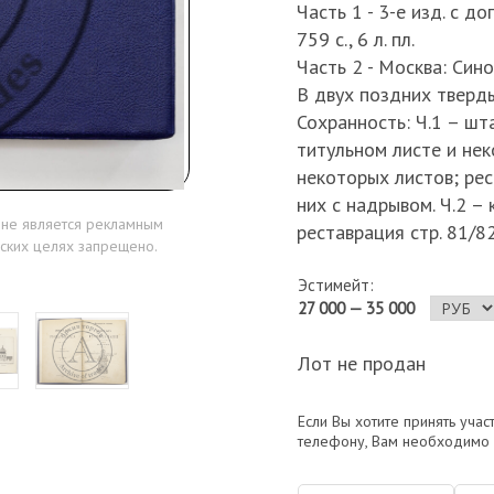
Часть 1 - 3-е изд. с до
759 с., 6 л. пл.
Часть 2 - Москва: Синод.
В двух поздних тверд
Сохранность: Ч.1 – ш
титульном листе и нек
некоторых листов; рес
них с надрывом. Ч.2 –
 не является рекламным
реставрация стр. 81/82
ских целях запрещено.
Эстимейт:
27 000 — 35 000
Лот не продан
Если Вы хотите принять учас
телефону, Вам необходимо