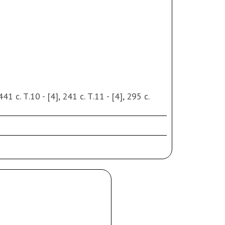
 441 с. Т.10 - [4], 241 с. Т.11 - [4], 295 с.
ах; Т.2 – владельческая подпись на
– утрата фрагментов свободного листа