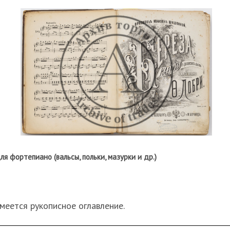
 фортепиано (вальсы, польки, мазурки и др.)
меется рукописное оглавление.
я надпись Л. Левандовского
на польском языке от 28 фев