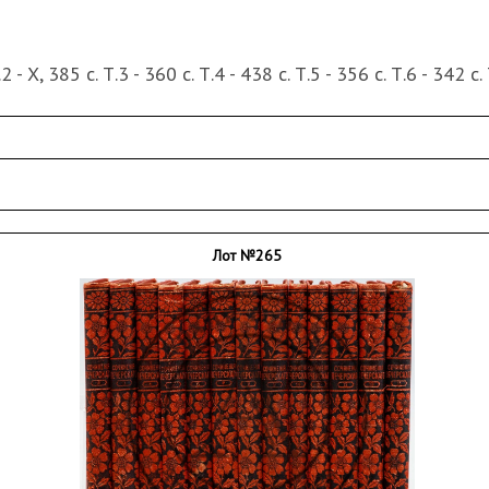
.2 - Х, 385 с. Т.3 - 360 c. Т.4 - 438 c. Т.5 - 356 с. Т.6 - 342 с. 
плетах мастерской Кирхнера с золотым и цветным тиснен
ртости по краям переплетов; «лисьи пятна»; надрывы не
 – последние два листа почти полностью выпадают из бло
Лот №265