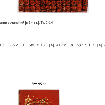
ие сочинений [в 14 тт.], Тт. 2-14
Т.5 - 366 с. Т.6 - 380 с. Т.7 - [4], 417 с. Т.8 - 393 с. Т.9 - [4],
, 396 с.
 с тиснением.
сти по краям переплетов; наклейки с номерами на форзац
о форзацу и нахзацу. Т.3 – затеки по нахзацу. Тт. 4, 13 
Лот №266