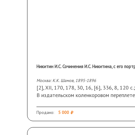
Никитин И.С. Сочинения И.С. Никитина, с его пор
Москва: К.К. Шамов, 1895-1896
[2], XII, 170, 178, 30, 16, [6], 336, 8, 120 с
В издательском коленкоровом переплете
Сохранность: трещины по корешку и форз
Продано:
5 000