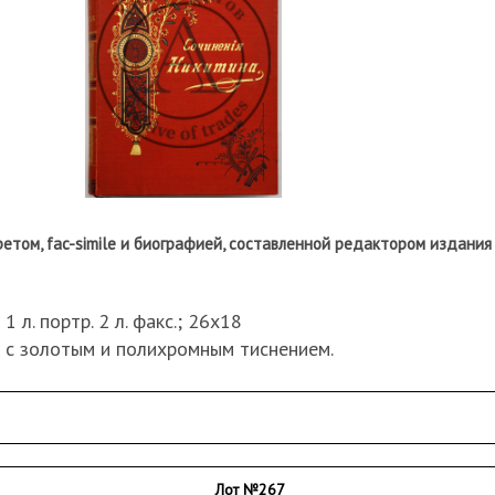
третом, fac-simile и биографией, составленной редактором издания М
.; 1 л. портр. 2 л. факс.; 26х18
 с золотым и полихромным тиснением.
ацу; штампы и пометки книжного магазина на нахзаце.
Лот №267