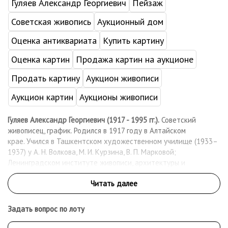
Гуляев Александр Георгиевич
Пейзаж
Советская живопись
Аукционный дом
Оценка антиквариата
Купить картину
Оценка картин
Продажа картин на аукционе
Продать картину
Аукцион живописи
Аукцион картин
Аукционы живописи
Гуляев Александр Георгиевич (1917 - 1995 гг.).
Советский
живописец, график. Родился в 1917 году в Алтайском
крае. Учился в Ташкентском художественном училище (1933–
1937) у А. Н. Волкова, М. И. Курзина, В. П. Марковой;
Ленинградском институте живописи, архитектуры и
скульптуры — Институте живописи, скульптуры и архитектуры
им. И. Е. Репина (1937–1941, 1944–1946) на живописном
факультете у А. Е. Карева, И. П. Степашкина, Е. М. Чепцова, М. Д.
Бернштейна, Л. Ф. Овсянникова, А. А. Осмёркина. В 1946
Задать вопрос по лоту
выполнил дипломную работу-картину «Минин и Пожарский»,
которая хранится в Музее Академии Художеств в Санкт-