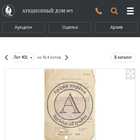
АУКЦИОННЫЙ ДОМ №1
Аукцион
Оценка
Архив
Лот
401
из 414 лотов
В каталог