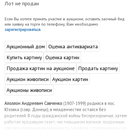
Лот не продан
Если Вы хотите принять участие в аукционе, оставить заочный бид
или заявку на торги по телефону, Вам необходимо
зарегистрироваться
.
Аукционный дом
Оценка антиквариата
Купить картину
Оценка картин
Продажа картин на аукционе
Продать картину
Аукцион живописи
Аукцион картин
Аукционы живописи
Аполлон Андреевич Савченко
(1907-1999) родился в пос.
Юзовка (совр. Донецк), в младенчестве остался без
родителей. В годы гражданской войны беспризорничал, затем
работал продавцом газет, чистильщиком вагонов, подручным
слесаря, помощником машиниста паровоза, стрелочником и по