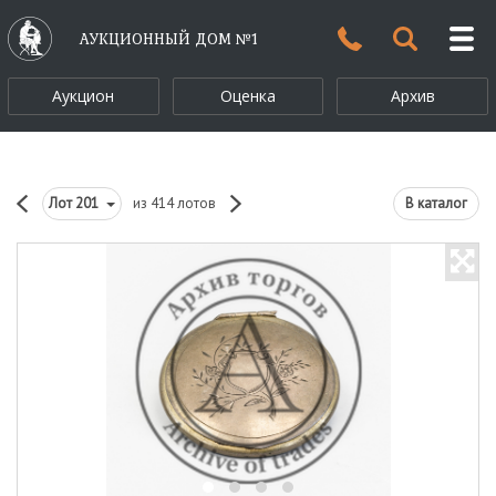
АУКЦИОННЫЙ ДОМ №1
Аукцион
Оценка
Архив
Лот
201
из 414 лотов
В каталог