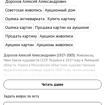
Дорохов Алексей Александрович
Советская живопись
Аукционный дом
Оценка антиквариата
Купить картину
Оценка картин
Продажа картин на аукционе
Продать картину
Аукцион живописи
Аукцион картин
Аукционы живописи
Дорохов Алексей Александрович (1927-2003).
Живописец.
Член Союза художеств СССР. Родился в 1927 году в Липецкой
области. Учился в Московском областном художественном
педагогическом училище памяти 1905 года, затем окончил
Московский государственный художественный институт им.
В.И. Сурикова (1957). Учился у профессора П. Покаржевского.
Участвовал в художественных выставках с 1949 года. Работы
А.А. Дорохова находятся в картинной галерее в Шушенском, в
частных коллекциях в России и за рубежом: Германии,
Задать вопрос по лоту
Франции, Бельгии, Англии, Японии, Корее.