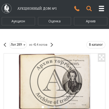
АУКЦИОННЫЙ ДОМ №1
Аукцион
Оценка
Архив
Лот
289
из 414 лотов
В каталог