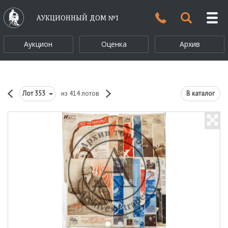
АУКЦИОННЫЙ ДОМ №1
Аукцион
Оценка
Архив
Лот
353
из 414 лотов
В каталог