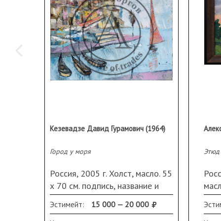
Кезевадзе Давид Гурамович (1964)
Алек
Город у моря
Этюд
Россия, 2005 г. Холст, масло. 55
Росс
х 70 см. подпись, название и
масл
дата на обороте
дата
Эстимейт:
15 000 — 20 000
Эсти