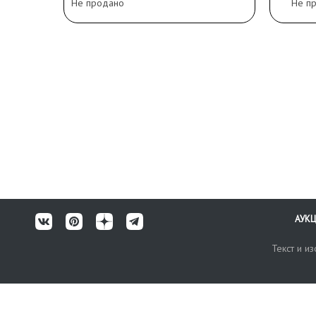
Не продано
Не п
АУК
Текст и и
Карта сайта
Техничес