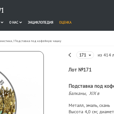
1
И
О НАС
ЭНЦИКЛОПЕДИЯ
ОЦЕНКА
инистика
/ Подставка под кофейную чашку
из 414 
171
Лот №171
Подставка под коф
Балканы, XIX в
Металл, эмаль, скань
Высота 4,0 см; диамет