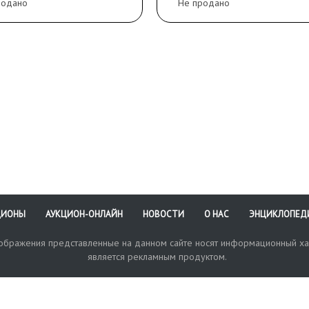
родано
Не продано
ЦИОНЫ
АУКЦИОН-ОНЛАЙН
НОВОСТИ
О НАС
ЭНЦИКЛОПЕД
зображения представленные на данном сайте носят информационный ха
является рекламным продуктом.
кая поддержка
Оплата и доставка
Политика конфиденциальнос
Любые в