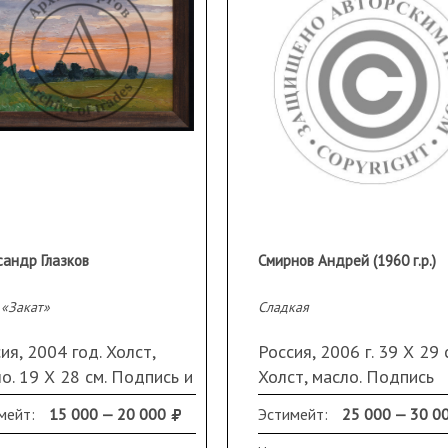
сандр Глазков
Смирнов Андрей (1960 г.р.)
 «Закат»
Сладкая
ия, 2004 год. Холст,
Россия, 2006 г. 39 Х 29 
о. 19 Х 28 см. Подпись и
Холст, масло. Подпись
 с оборота. В раме.
справа внизу. В раме
мейт:
15 000 — 20 000
Эстимейт:
25 000 — 30 0