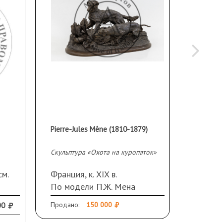
Pierre-Jules Mêne (1810-1879)
Скульпт
Скульптура «Охота на куропаток»
Франция
Автор
см.
Франция, к. XIX в.
Жакмар
По модели П.Ж. Мена
Jacque
Бронза, литье,
Подпис
00
Продано:
150 000
Продано
патинирование
Jacque