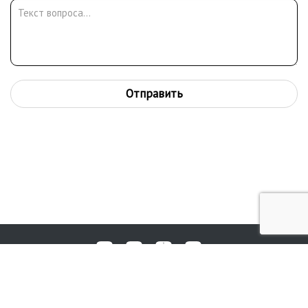
Отправить
Любые вопросы, жалобы или пожелания по работе аукциона вы
© 2017-2026. Аукционный Дом №1
можете отправить нам через форму обратной связи: