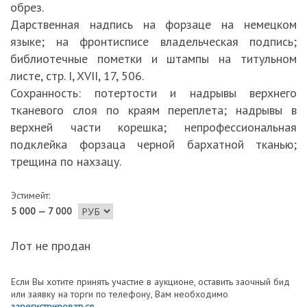
обрез.
Дарственная надпись на форзаце на немецком
языке; на фронтисписе владельческая подпись;
библиотечные пометки и штампы на титульном
листе, стр. I, XVII, 17, 506.
Сохранность: потертости и надрывы верхнего
тканевого слоя по краям переплета; надрывы в
верхней части корешка; непрофессиональная
подклейка форзаца черной бархатной тканью;
трещина по нахзацу.
Эстимейт:
5 000 — 7 000
Лот не продан
Если Вы хотите принять участие в аукционе, оставить заочный бид
или заявку на торги по телефону, Вам необходимо
зарегистрироваться
.