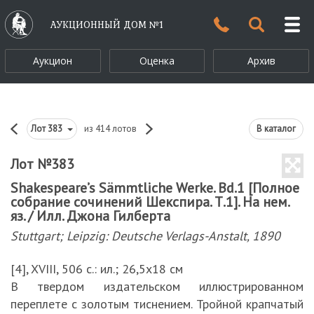
АУКЦИОННЫЙ ДОМ №1
Аукцион
Оценка
Архив
Лот
383
из 414 лотов
В каталог
Лот №383
Shakespeare’s Sämmtliche Werke. Bd.1 [Полное
собрание сочинений Шекспира. Т.1]. На нем.
яз. / Илл. Джона Гилберта
Stuttgart; Leipzig: Deutsche Verlags-Anstalt, 1890
[4], XVIII, 506 с.: ил.; 26,5х18 см
В твердом издательском иллюстрированном
переплете с золотым тиснением. Тройной крапчатый