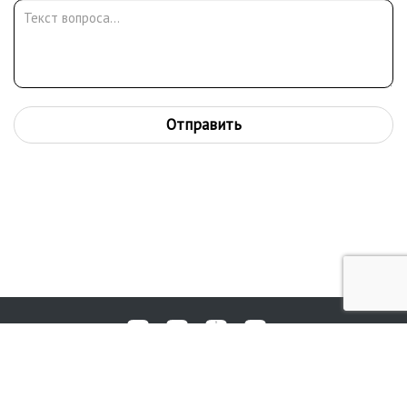
Отправить
Любые вопросы, жалобы или пожелания по работе аукциона вы
© 2017-2026. Аукционный Дом №1
можете отправить нам через форму обратной связи: