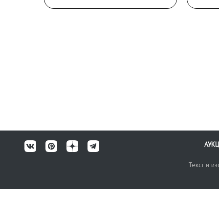
АУК
Текст и и
Карта сайта
Техничес