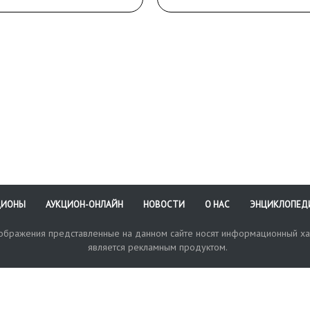
ЦИОНЫ
АУКЦИОН-ОНЛАЙН
НОВОСТИ
О НАС
ЭНЦИКЛОПЕД
зображения представленные на данном сайте носят информационный ха
является рекламным продуктом.
кая поддержка
Оплата и доставка
Политика конфиденциальнос
Любые в
отправи