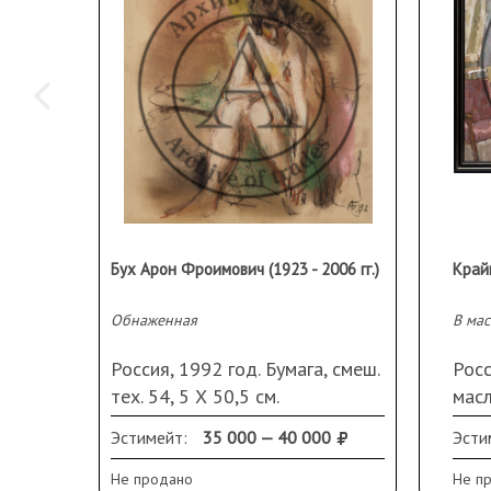
Бух Арон Фроимович (1923 - 2006 гг.)
Обнаженная
В ма
Россия, 1992 год. Бумага, смеш.
Росс
тех. 54, 5 Х 50,5 см.
масл
Монограмма и дата справа
Эстимейт:
35 000 — 40 000
Эсти
внизу
Не продано
Не п