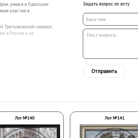
Задать вопрос по лоту
Орле, учился в Одесском
имал участие в
й Третьяковской галерее,
ях в России и за
Отправить
Лот №140
Лот №141