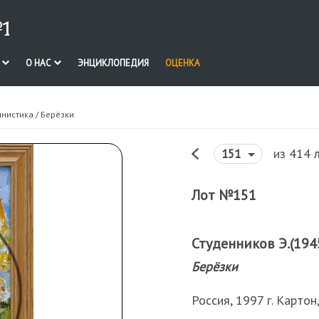
1
И
О НАС
ЭНЦИКЛОПЕДИЯ
ОЦЕНКА
инистика
/ Берёзки
из 414 
151
Лот №151
Студенников Э.(1945
Берёзки
Россия, 1997 г. Картон