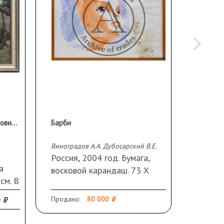
Крайнюков Алексей Емельянович (1927 г.р.)
Барби
Девушк
Виноградов А.А. Дубосарский В.Е.
Виноград
Россия, 2004 год. Бумага,
Россия
а
восковой карандаш. 73 Х
восков
см. В
104 см. Подпись и дата
73 см.
справа внизу. В раме, стекло.
справа
0
Продано:
80 000
Продано
Загрязнения в левой части
Загряз
листа.
листа