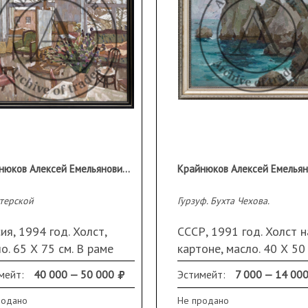
Крайнюков Алексей Емельянович (1927 г.р.)
стерской
Гурзуф. Бухта Чехова.
ия, 1994 год. Холст,
СССР, 1991 год. Холст н
о. 65 Х 75 см. В раме
картоне, масло. 40 Х 50 
раме
мейт:
40 000 — 50 000
Эстимейт:
7 000 — 14 00
родано
Не продано