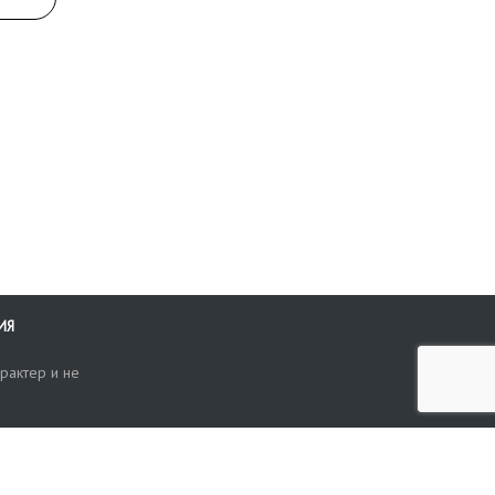
ИЯ
рактер и не
ти
опросы, жалобы или пожелания по работе аукциона вы можете
Поиск по сайту
ть нам через форму обратной связи: