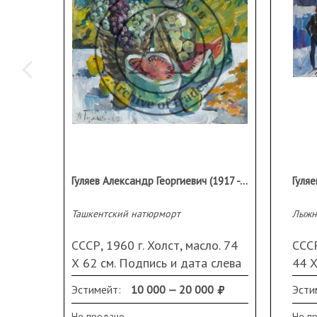
Гуляев Александр Георгиевич (1917 - 1995 гг.)
Ташкентский натюрморт
Лыжн
СССР, 1960 г. Холст, масло. 74
СССР
Х 62 см. Подпись и дата слева
44 Х
внизу
в
Эстимейт:
10 000 — 20 000
Эсти
Не продано
Не п