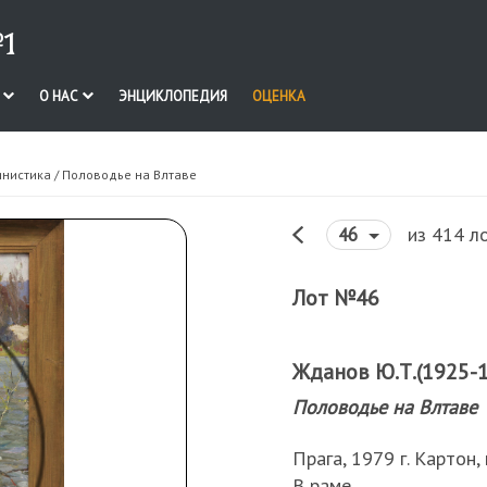
1
И
О НАС
ЭНЦИКЛОПЕДИЯ
ОЦЕНКА
инистика
/ Половодье на Влтаве
из 414 л
46
Лот №46
Жданов Ю.Т.(1925-
Половодье на Влтаве
Прага, 1979 г. Картон,
В раме.