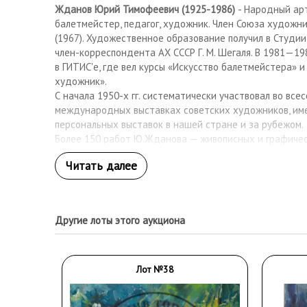
Жданов Юрий Тимофеевич (1925-1986)
- Народный ар
балетмейстер, педагог, художник. Член Союза художн
(1967). Художественное образование получил в Студи
член-корреспондента АХ СССР Г. М. Шегаля. В 1981—19
в ГИТИС'е, где вел курсы «Искусство балетмейстера» 
художник».
С начала 1950-х гг. систематически участвовал во все
международных выставках советских художников, им
персональных выставок в нашей стране и за рубежом.
Более 150 работ Ю.Жданова — живописных и графичес
музеях нашей страны, около 600 произведений приобр
коллекции в России, Англии, США, Германии, Италии, Яп
Другие лоты этого аукциона
Лот №38