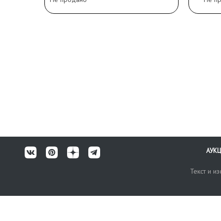
АУК
Текст и и
Карта сайта
Техничес