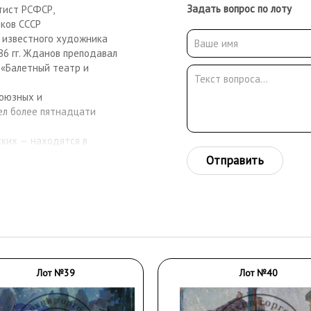
Задать вопрос по лоту
тист РСФСР,
иков СССР
и известного художника
86 гг. Жданов преподавал
и «Балетный театр и
союзных и
ел более пятнадцати
ких — находятся в
етены в частные
Отправить
онии, Финляндии, Греции.
Лот №39
Лот №40