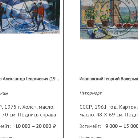
Гуляев Александр Георгиевич (1917 - 1995 гг.)
ицы
Натюрморт
, 1975 г. Холст, масло.
СССР, 1961 год. Картон,
 70 см. Подпись справа
масло. 48 Х 69 см. Подп
низу.
справа внизу. Небольши
мейт:
10 000 — 20 000
Эстимейт:
9 000 — 15 00
повреждения по краям
родано
Не продано