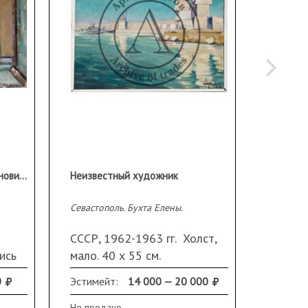
Ивановский Георгий Валерьянович (1911–1985)
Неизвестный художник
Севастополь. Бухта Елены.
Кактус
СССР, 1962-1963 гг. Холст,
СССР, 
ись
мало. 40 х 55 см.
масло.
е
Неразборчивая подпись и
0
Эстимейт:
14 000 — 20 000
Продано
дата справа внизу. В раме.
Не продано