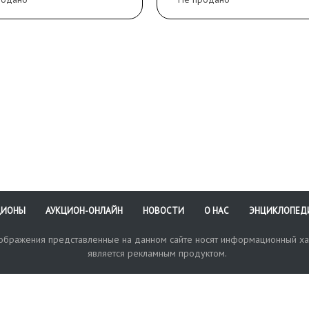
ЦИОНЫ
АУКЦИОН-ОНЛАЙН
НОВОСТИ
О НАС
ЭНЦИКЛОПЕД
зображения представленные на данном сайте носят информационный ха
является рекламным продуктом.
кая поддержка
Оплата и доставка
Политика конфиденциальнос
Любые в