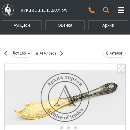
АУКЦИОННЫЙ ДОМ №1
Аукцион
Оценка
Архив
Лот
169
из 414 лотов
В каталог